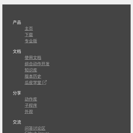
产品
主页
下载
专业版
文档
使用文档
组合动作开发
知识库
版本历史
瓜皮学堂
分享
动作库
子程序
外观
交流
问答讨论区