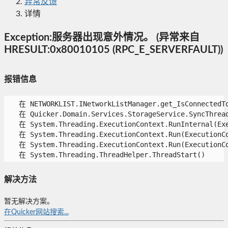
异常反馈
详情
Exception:服务器出现意外情况。 (异常来自
HRESULT:0x80010105 (RPC_E_SERVERFAULT))
报错信息
   在 NETWORKLIST.INetworkListManager.get_IsConnectedToI
   在 Quicker.Domain.Services.StorageService.SyncThreadF
   在 System.Threading.ExecutionContext.RunInternal(Exe
   在 System.Threading.ExecutionContext.Run(ExecutionCo
   在 System.Threading.ExecutionContext.Run(ExecutionCo
   在 System.Threading.ThreadHelper.ThreadStart() 
解决方法
暂无解决方案。
在Quicker网站搜索...