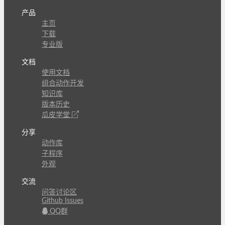
产品
主页
下载
专业版
文档
使用文档
组合动作开发
知识库
版本历史
瓜皮学堂
分享
动作库
子程序
外观
交流
问答讨论区
Github Issues
QQ群