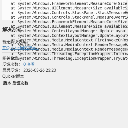
   at System.Windows.FrameworkElement.MeasureCore(Size 
   at System.Windows.UIElement.Measure(Size availableSiz
   at System.Windows.Controls.StackPanel.StackMeasureHe
   at System.Windows.Controls.StackPanel.MeasureOverrid
   at System.Windows.FrameworkElement.MeasureCore(Size 
   at System.Windows.UIElement.Measure(Size availableSiz
解决方法
   at System.Windows.ContextLayoutManager.UpdateLayout()
   at System.Windows.ContextLayoutManager.UpdateLayoutC
   at System.Windows.Media.MediaContext.FireInvokeOnRen
暂无解决方案。
   at System.Windows.Media.MediaContext.RenderMessageHa
在Quicker网站搜索...
   at System.Windows.Media.MediaContext.RenderMessageHa
   at System.Windows.Threading.ExceptionWrapper.Interna
   at System.Windows.Threading.ExceptionWrapper.TryCat
相关信息
反馈次数：
0
查看
最后反馈：
2026-03-26 23:20
Quicker版本
版本
反馈次数