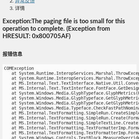
异常反馈
详情
Exception:The paging file is too small for this
operation to complete. (Exception from
HRESULT: 0x800705AF)
报错信息
COMException

   at System.Runtime.InteropServices.Marshal.ThrowExcep
   at System.Runtime.InteropServices.Marshal.ThrowExcep
   at MS.Internal.Text.TextInterface.Native.Util.Conver
   at MS.Internal.Text.TextInterface.FontFace.GetDesign
   at System.Windows.Media.GlyphTypeface.GlyphMetrics(
   at System.Windows.Media.GlyphTypeface.GetGlyphMetri
   at System.Windows.Media.GlyphTypeface.GetGlyphMetri
   at System.Windows.Media.Typeface.CheckFastPathNomin
   at MS.Internal.TextFormatting.SimpleRun.CreateSimpl
   at MS.Internal.TextFormatting.SimpleRun.Create(Form
   at MS.Internal.TextFormatting.SimpleTextLine.Create(
   at MS.Internal.TextFormatting.TextFormatterImp.Form
   at MS.Internal.TextFormatting.TextFormatterImp.Form
   at System.Windows.Controls.TextBlock.MeasureOverride