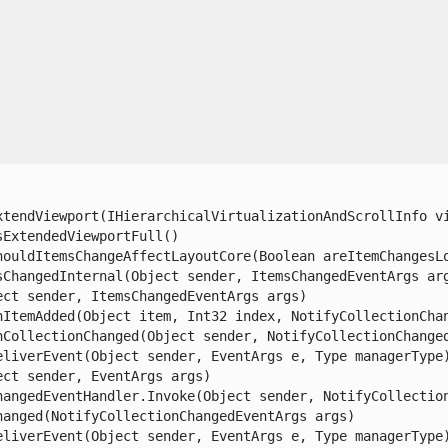
tendViewport(IHierarchicalVirtualizationAndScrollInfo vi
xtendedViewportFull()

ouldItemsChangeAffectLayoutCore(Boolean areItemChangesLoc
ChangedInternal(Object sender, ItemsChangedEventArgs args
t sender, ItemsChangedEventArgs args)

ItemAdded(Object item, Int32 index, NotifyCollectionChang
CollectionChanged(Object sender, NotifyCollectionChangedE
liverEvent(Object sender, EventArgs e, Type managerType)
t sender, EventArgs args)

angedEventHandler.Invoke(Object sender, NotifyCollectionC
nged(NotifyCollectionChangedEventArgs args)

liverEvent(Object sender, EventArgs e, Type managerType)