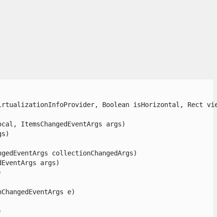
rtualizationInfoProvider, Boolean isHorizontal, Rect vie
al, ItemsChangedEventArgs args)

)

edEventArgs collectionChangedArgs)

ventArgs args)



hangedEventArgs e)


