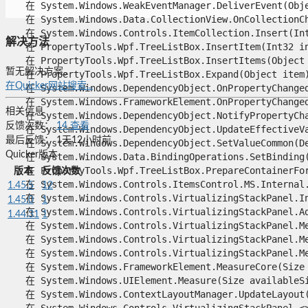
   在 System.Windows.WeakEventManager.DeliverEvent(Objec
   在 System.Windows.Data.CollectionView.OnCollectionCha
   在 System.Windows.Controls.ItemCollection.Insert(Int3
解决方法
   在 PropertyTools.Wpf.TreeListBox.InsertItem(Int32 ind
   在 PropertyTools.Wpf.TreeListBox.InsertItems(Object p
暂无解决方案。
   在 PropertyTools.Wpf.TreeListBox.Expand(Object item)
在Quicker网站搜索...
   在 System.Windows.DependencyObject.OnPropertyChanged(
   在 System.Windows.FrameworkElement.OnPropertyChanged(
相关信息
   在 System.Windows.DependencyObject.NotifyPropertyChan
反馈次数：
14
查看
   在 System.Windows.DependencyObject.UpdateEffectiveVa
最后反馈：
1天12小时前
   在 System.Windows.DependencyObject.SetValueCommon(De
Quicker版本
   在 System.Windows.Data.BindingOperations.SetBinding(
   在 PropertyTools.Wpf.TreeListBox.PrepareContainerForI
版本
反馈次数
   在 System.Windows.Controls.ItemsControl.MS.Internal.
1.45.5
12
   在 System.Windows.Controls.VirtualizingStackPanel.In
1.45.0
1
   在 System.Windows.Controls.VirtualizingStackPanel.Ad
1.44.31
1
   在 System.Windows.Controls.VirtualizingStackPanel.Me
   在 System.Windows.Controls.VirtualizingStackPanel.Me
   在 System.Windows.Controls.VirtualizingStackPanel.Mea
   在 System.Windows.FrameworkElement.MeasureCore(Size a
   在 System.Windows.UIElement.Measure(Size availableSiz
   在 System.Windows.ContextLayoutManager.UpdateLayout()
   在 System.Windows.Controls.VirtualizingStackPanel.<>c