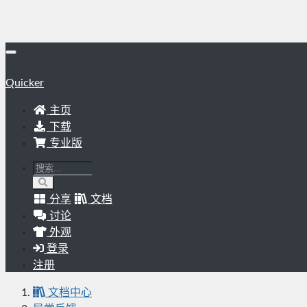
Quicker
主页
下载
专业版
分享
文档
讨论
外观
登录
注册
文档中心