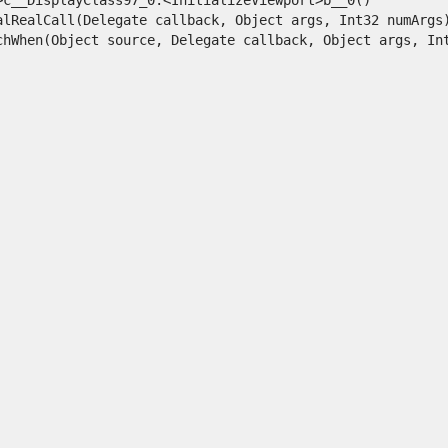
lRealCall(Delegate callback, Object args, Int32 numArgs)
hWhen(Object source, Delegate callback, Object args, In