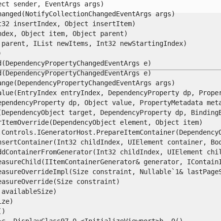
t sender, EventArgs args)

nged(NotifyCollectionChangedEventArgs args)

2 insertIndex, Object insertItem)

ex, Object item, Object parent)

arent, IList newItems, Int32 newStartingIndex)



DependencyPropertyChangedEventArgs e)

DependencyPropertyChangedEventArgs e)

ge(DependencyPropertyChangedEventArgs args)

lue(EntryIndex entryIndex, DependencyProperty dp, Proper
pendencyProperty dp, Object value, PropertyMetadata meta
DependencyObject target, DependencyProperty dp, BindingBa
temOverride(DependencyObject element, Object item)

Controls.IGeneratorHost.PrepareItemContainer(DependencyOb
sertContainer(Int32 childIndex, UIElement container, Bool
dContainerFromGenerator(Int32 childIndex, UIElement child
asureChild(IItemContainerGenerator& generator, IContainI
asureOverrideImpl(Size constraint, Nullable`1& lastPageSa
sureOverride(Size constraint)

vailableSize)

e)



__DisplayClass97_0.<InitializeViewport>b__0()
