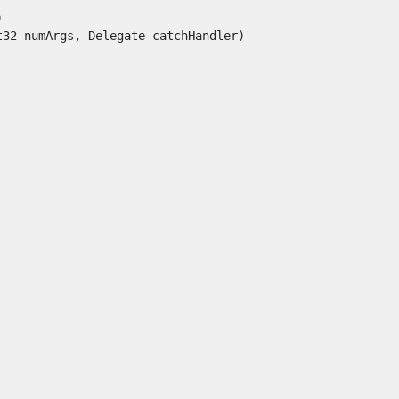


t32 numArgs, Delegate catchHandler) 