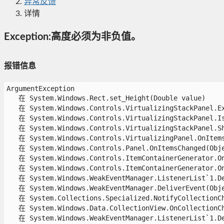
异常反馈
详情
Exception:高度必须为非负值。
报错信息
ArgumentException

   在 System.Windows.Rect.set_Height(Double value)

   在 System.Windows.Controls.VirtualizingStackPanel.Ex
   在 System.Windows.Controls.VirtualizingStackPanel.IsE
   在 System.Windows.Controls.VirtualizingStackPanel.Sh
   在 System.Windows.Controls.VirtualizingPanel.OnItems
   在 System.Windows.Controls.Panel.OnItemsChanged(Objec
   在 System.Windows.Controls.ItemContainerGenerator.On
   在 System.Windows.Controls.ItemContainerGenerator.On
   在 System.Windows.WeakEventManager.ListenerList`1.De
   在 System.Windows.WeakEventManager.DeliverEvent(Objec
   在 System.Collections.Specialized.NotifyCollectionCh
   在 System.Windows.Data.CollectionView.OnCollectionCha
   在 System.Windows.WeakEventManager.ListenerList`1.De