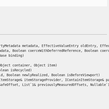
tyMetadata metadata, EffectiveValueEntry oldEntry, Effect
data, Boolean coerceWithDeferredReference, Boolean coerce
se binding)

ject container, Object item)

ean isRecycled)

, Boolean newlyRealized, Boolean isBeforeViewport)

temStorage& itemStorageProvider, IContainItemStorage& pa
feOffset, List`1& previouslyMeasuredOffsets, Nullable`1&