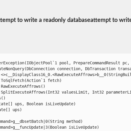
tempt to write a readonly databaseattempt to writ
rException(IObjectPool`1 pool, PrepareCommandResult pc, E
teNonQuery(DbConnection connection, DbTransaction transac
<>c__DisplayClass16_0.<RawExecuteAffrows>b__0(StringBuild
oSqlFetch(Action`1 fetch)

awExecuteAffrows()

SplitExecuteAffrows(Int32 valuesLimit, Int32 parameterLim
)

te[] ups, Boolean isLiveUpdate)

e[] ups)

and>g__dbsetBatch|0(String method)

and>g__funcUpdate|3(Boolean isLiveUpdate)
