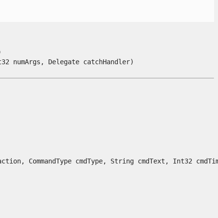


 numArgs, Delegate catchHandler)

action, CommandType cmdType, String cmdText, Int32 cmdTi