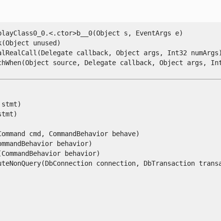
ayClass0_0.<.ctor>b__0(Object s, EventArgs e)

Object unused)

lRealCall(Delegate callback, Object args, Int32 numArgs)
When(Object source, Delegate callback, Object args, Int32
tmt)

mt)

mmand cmd, CommandBehavior behave)

mandBehavior behavior)

ommandBehavior behavior)

teNonQuery(DbConnection connection, DbTransaction trans