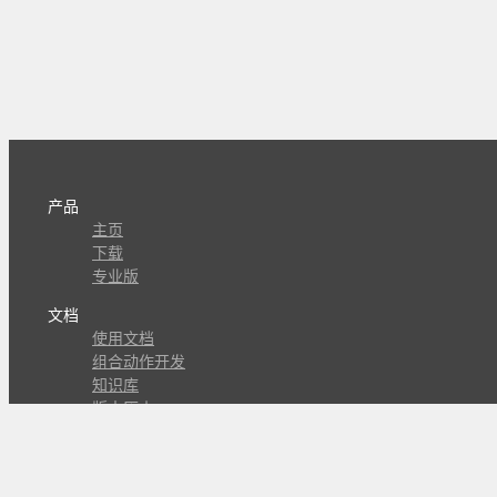
产品
主页
下载
专业版
文档
使用文档
组合动作开发
知识库
版本历史
瓜皮学堂
分享
动作库