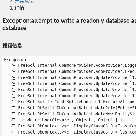
异常反馈
详情
Exception:attempt to write a readonly database at
database
报错信息
Exception

   在 FreeSql.Internal.CommonProvider.AdoProvider.Logge
   在 FreeSql.Internal.CommonProvider.AdoProvider.Execu
   在 FreeSql.Internal.CommonProvider.UpdateProvider`1.
   在 FreeSql.Internal.CommonProvider.UpdateProvider`1.T
   在 FreeSql.Internal.CommonProvider.UpdateProvider`1.R
   在 FreeSql.Internal.CommonProvider.UpdateProvider`1.
   在 FreeSql.Sqlite.Curd.SqliteUpdate`1.ExecuteAffrows(
   在 FreeSql.DbSet`1.DbContextBatchUpdatePriv(EntitySta
   在 FreeSql.DbSet`1.DbContextBatchUpdateNow(EntityStat
   在 lambda_method(Closure , Object , Object[] )

   在 FreeSql.DbContext.<>c__DisplayClass66_0.<FlushComm
   在 FreeSql.DbContext.<>c__DisplayClass66_0.<FlushComm