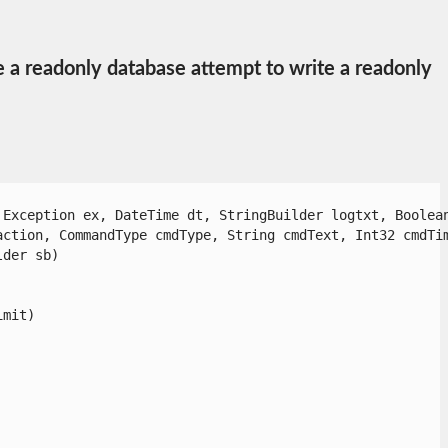
e a readonly database attempt to write a readonly
xception ex, DateTime dt, StringBuilder logtxt, Boolean 
tion, CommandType cmdType, String cmdText, Int32 cmdTime
er sb)

it)
