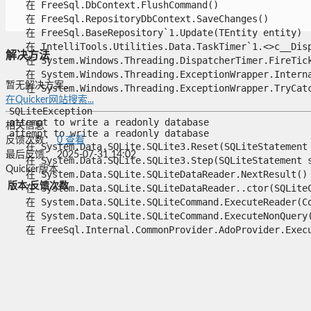
   在 FreeSql.DbContext.FlushCommand()

   在 FreeSql.RepositoryDbContext.SaveChanges()

   在 FreeSql.BaseRepository`1.Update(TEntity entity)

   在 IntelliTools.Utilities.Data.TaskTimer`1.<>c__Displ
解决方法
   在 System.Windows.Threading.DispatcherTimer.FireTick(
   在 System.Windows.Threading.ExceptionWrapper.Interna
暂无解决方案。
   在 System.Windows.Threading.ExceptionWrapper.TryCatch
在Quicker网站搜索...
SQLiteException

attempt to write a readonly database

相关信息
attempt to write a readonly database

反馈次数：
0
查看
   在 System.Data.SQLite.SQLite3.Reset(SQLiteStatement s
最后反馈：
2025-07-31 14:02
   在 System.Data.SQLite.SQLite3.Step(SQLiteStatement st
Quicker版本
   在 System.Data.SQLite.SQLiteDataReader.NextResult()

版本
反馈次数
   在 System.Data.SQLite.SQLiteDataReader..ctor(SQLiteCo
   在 System.Data.SQLite.SQLiteCommand.ExecuteReader(Com
   在 System.Data.SQLite.SQLiteCommand.ExecuteNonQuery(C
   在 FreeSql.Internal.CommonProvider.AdoProvider.Execu