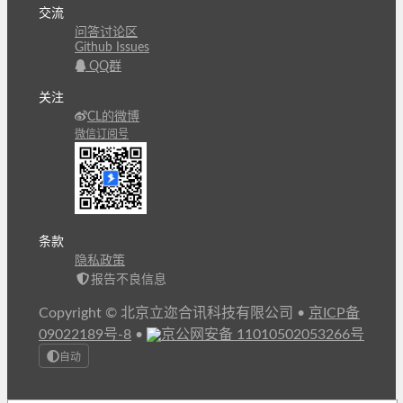
交流
问答讨论区
Github Issues
QQ群
关注
CL的微博
微信订阅号
条款
隐私政策
报告不良信息
Copyright © 北京立迩合讯科技有限公司
•
京ICP备
09022189号-8
•
京公网安备 11010502053266号
自动