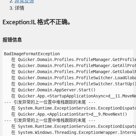
异常反馈
详情
Exception:IL 格式不正确。
报错信息
BadImageFormatException

   在 Quicker.Domain.Profiles.ProfileManager.GetProfileB
   在 Quicker.Domain.Profiles.ProfileManager.GetAllProf
   在 Quicker.Domain.Profiles.ProfileManager.GetGlobalPr
   在 Quicker.Domain.Profiles.ProfileSwitcher.LoadGlobal
   在 Quicker.Domain.Profiles.ProfileSwitcher.StartUp()
   在 Quicker.Domain.AppServer.Start()

   在 Quicker.App.<StartupApplicationAsync>d__11.MoveNex
--- 引发异常的上一位置中堆栈跟踪的末尾 ---

   在 System.Runtime.ExceptionServices.ExceptionDispatch
   在 Quicker.App.<ApplicationStart>d__9.MoveNext()

--- 引发异常的上一位置中堆栈跟踪的末尾 ---

   在 System.Runtime.ExceptionServices.ExceptionDispatch
   在 System.Windows.Threading.ExceptionWrapper.Interna