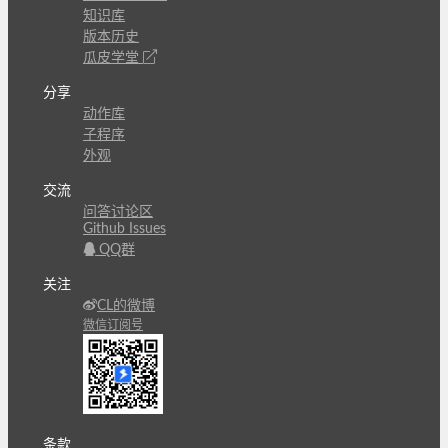
知识库
版本历史
瓜皮学堂
分享
动作库
子程序
外观
交流
问答讨论区
Github Issues
QQ群
关注
CL的微博
微信订阅号
条款