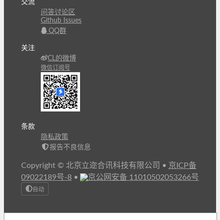
交流
问答讨论区
Github Issues
QQ群
关注
CL的微博
微信订阅号
条款
隐私政策
报告不良信息
Copyright © 北京立迩合讯科技有限公司
•
京ICP备
09022189号-8
•
京公网安备 11010502053266号
自动