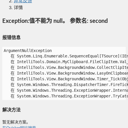
异常反馈
详情
Exception:值不能为 null。 参数名: second
报错信息
ArgumentNullException

   在 System.Linq.Enumerable.SequenceEqual[TSource](IEn
   在 IntelliTools.Domain.MyClipboard.FileClipItem.Val_E
   在 IntelliTools.View.BackgroundWindow.CollectClipItem
   在 IntelliTools.View.BackgroundWindow.LasyOnClipboard
   在 IntelliTools.View.BackgroundWindow.Timer_Tick(Obje
   在 System.Windows.Threading.DispatcherTimer.FireTick(
   在 System.Windows.Threading.ExceptionWrapper.Interna
   在 System.Windows.Threading.ExceptionWrapper.TryCatc
解决方法
暂无解决方案。