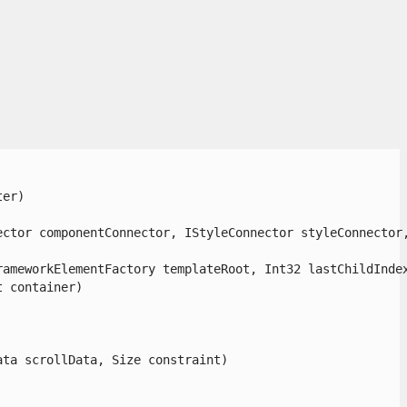
r)

ctor componentConnector, IStyleConnector styleConnector, 
ameworkElementFactory templateRoot, Int32 lastChildIndex,
container)

a scrollData, Size constraint)
