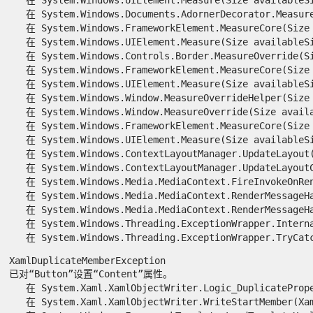
   在 System.Windows.Documents.AdornerDecorator.MeasureO
   在 System.Windows.FrameworkElement.MeasureCore(Size a
   在 System.Windows.UIElement.Measure(Size availableSiz
   在 System.Windows.Controls.Border.MeasureOverride(Siz
   在 System.Windows.FrameworkElement.MeasureCore(Size a
   在 System.Windows.UIElement.Measure(Size availableSiz
   在 System.Windows.Window.MeasureOverrideHelper(Size c
   在 System.Windows.Window.MeasureOverride(Size availab
   在 System.Windows.FrameworkElement.MeasureCore(Size a
   在 System.Windows.UIElement.Measure(Size availableSiz
   在 System.Windows.ContextLayoutManager.UpdateLayout()
   在 System.Windows.ContextLayoutManager.UpdateLayoutCa
   在 System.Windows.Media.MediaContext.FireInvokeOnRend
   在 System.Windows.Media.MediaContext.RenderMessageHan
   在 System.Windows.Media.MediaContext.RenderMessageHan
   在 System.Windows.Threading.ExceptionWrapper.Interna
   在 System.Windows.Threading.ExceptionWrapper.TryCatch
XamlDuplicateMemberException

已对“Button”设置“Content”属性。

   在 System.Xaml.XamlObjectWriter.Logic_DuplicatePrope
   在 System.Xaml.XamlObjectWriter.WriteStartMember(Xaml