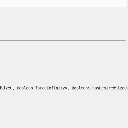
izeU, Boolean forceInfinityV, Boolean& hasDesiredSizeUCh