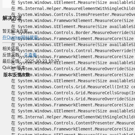
   在 System.Windows.UIElement.Measure(Size availableSiz
   在 MS.Internal.Helper.MeasureElementWithSingleChild(U
   在 System.Windows.Controls.ItemsPresenter.MeasureOver
解决方法
   在 System.Windows.FrameworkElement.MeasureCore(Size a
   在 System.Windows.UIElement.Measure(Size availableSiz
暂无解决方案。
   在 System.Windows.Controls.Border.MeasureOverride(Siz
在Quicker网站搜索...
   在 System.Windows.FrameworkElement.MeasureCore(Size a
   在 System.Windows.UIElement.Measure(Size availableSiz
相关信息
   在 System.Windows.Controls.Control.MeasureOverride(Si
反馈次数：
0
查看
   在 System.Windows.FrameworkElement.MeasureCore(Size a
最后反馈：
2025-10-23 10:37
   在 System.Windows.UIElement.Measure(Size availableSiz
Quicker版本
   在 System.Windows.Controls.Grid.MeasureOverride(Size 
   在 System.Windows.FrameworkElement.MeasureCore(Size a
版本
反馈次数
   在 System.Windows.UIElement.Measure(Size availableSiz
   在 System.Windows.Controls.Grid.MeasureCell(Int32 cel
   在 System.Windows.Controls.Grid.MeasureCellsGroup(In
   在 System.Windows.Controls.Grid.MeasureOverride(Size 
   在 System.Windows.FrameworkElement.MeasureCore(Size a
   在 System.Windows.UIElement.Measure(Size availableSiz
   在 MS.Internal.Helper.MeasureElementWithSingleChild(U
   在 System.Windows.Controls.ContentPresenter.MeasureOv
   在 System.Windows.FrameworkElement.MeasureCore(Size a
   在 System.Windows.UIElement.Measure(Size availableSiz