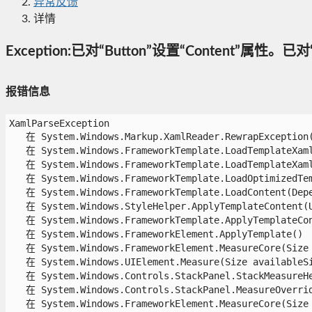
异常反馈
详情
Exception:已对“Button”设置“Content”属性。已对
报错信息
XamlParseException

   在 System.Windows.Markup.XamlReader.RewrapException(E
   在 System.Windows.FrameworkTemplate.LoadTemplateXaml
   在 System.Windows.FrameworkTemplate.LoadTemplateXaml(
   在 System.Windows.FrameworkTemplate.LoadOptimizedTem
   在 System.Windows.FrameworkTemplate.LoadContent(Depen
   在 System.Windows.StyleHelper.ApplyTemplateContent(U
   在 System.Windows.FrameworkTemplate.ApplyTemplateCon
   在 System.Windows.FrameworkElement.ApplyTemplate()

   在 System.Windows.FrameworkElement.MeasureCore(Size a
   在 System.Windows.UIElement.Measure(Size availableSiz
   在 System.Windows.Controls.StackPanel.StackMeasureHe
   在 System.Windows.Controls.StackPanel.MeasureOverride
   在 System.Windows.FrameworkElement.MeasureCore(Size a