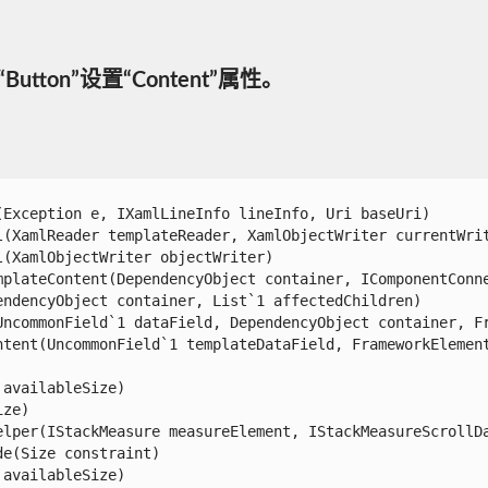
“Button”设置“Content”属性。
xception e, IXamlLineInfo lineInfo, Uri baseUri)

(XamlReader templateReader, XamlObjectWriter currentWrite
XamlObjectWriter objectWriter)

plateContent(DependencyObject container, IComponentConne
dencyObject container, List`1 affectedChildren)

ncommonField`1 dataField, DependencyObject container, Fr
tent(UncommonField`1 templateDataField, FrameworkElement 
vailableSize)

e)

lper(IStackMeasure measureElement, IStackMeasureScrollDat
(Size constraint)

vailableSize)
