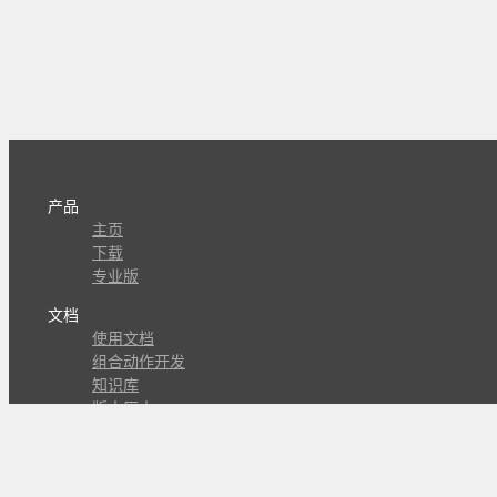
产品
主页
下载
专业版
文档
使用文档
组合动作开发
知识库
版本历史
瓜皮学堂
分享
动作库