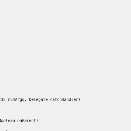


 numArgs, Delegate catchHandler)

olean onParent)
