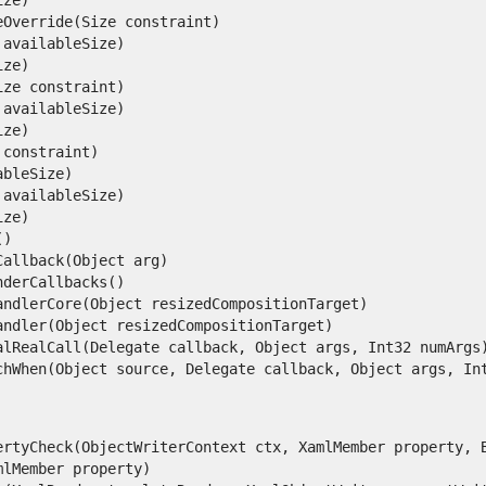
verride(Size constraint)

vailableSize)

e)

e constraint)

vailableSize)

e)

onstraint)

leSize)

vailableSize)

e)



llback(Object arg)

erCallbacks()

dlerCore(Object resizedCompositionTarget)

dler(Object resizedCompositionTarget)

lRealCall(Delegate callback, Object args, Int32 numArgs)
When(Object source, Delegate callback, Object args, Int32
rtyCheck(ObjectWriterContext ctx, XamlMember property, Bo
Member property)
