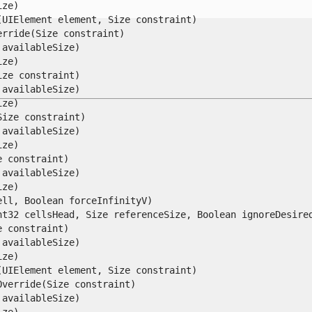
e)

IElement element, Size constraint)

ride(Size constraint)

vailableSize)

e)

e constraint)

vailableSize)

e)

ze constraint)

vailableSize)

e)

constraint)

vailableSize)

e)

l, Boolean forceInfinityV)

t32 cellsHead, Size referenceSize, Boolean ignoreDesiredS
constraint)

vailableSize)

e)

IElement element, Size constraint)

erride(Size constraint)

vailableSize)

e)
