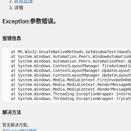
异常反馈
详情
Exception:参数错误。
报错信息
   at MS.Win32.UnsafeNativeMethods.GetWindowText(Handle
   at System.Windows.Automation.Peers.WindowAutomationP
   at System.Windows.Automation.Peers.AutomationPeer.Up
   at System.Windows.ContextLayoutManager.fireAutomation
   at System.Windows.ContextLayoutManager.UpdateLayout()
   at System.Windows.ContextLayoutManager.UpdateLayoutC
   at System.Windows.Media.MediaContext.FireInvokeOnRen
   at System.Windows.Media.MediaContext.RenderMessageHa
   at System.Windows.Media.MediaContext.RenderMessageHa
   at System.Windows.Threading.ExceptionWrapper.Interna
   at System.Windows.Threading.ExceptionWrapper.TryCat
解决方法
暂无解决方案。