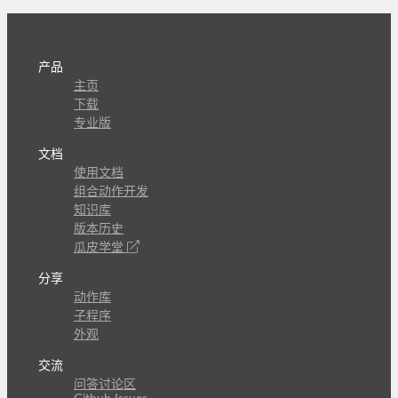
产品
主页
下载
专业版
文档
使用文档
组合动作开发
知识库
版本历史
瓜皮学堂
分享
动作库
子程序
外观
交流
问答讨论区