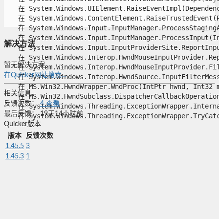
   在 System.Windows.UIElement.RaiseEventImpl(Dependency
   在 System.Windows.ContentElement.RaiseTrustedEvent(Ro
   在 System.Windows.Input.InputManager.ProcessStagingAr
   在 System.Windows.Input.InputManager.ProcessInput(Inp
解决方法
   在 System.Windows.Input.InputProviderSite.ReportInput
   在 System.Windows.Interop.HwndMouseInputProvider.Rep
暂无解决方案。
   在 System.Windows.Interop.HwndMouseInputProvider.Fil
在Quicker网站搜索...
   在 System.Windows.Interop.HwndSource.InputFilterMess
   在 MS.Win32.HwndWrapper.WndProc(IntPtr hwnd, Int32 ms
相关信息
   在 MS.Win32.HwndSubclass.DispatcherCallbackOperation(
反馈次数：
4
查看
   在 System.Windows.Threading.ExceptionWrapper.Interna
最后反馈：
19天14小时前
   在 System.Windows.Threading.ExceptionWrapper.TryCatc
Quicker版本
版本
反馈次数
1.45.5
3
1.45.3
1