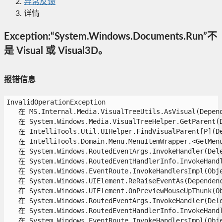
异常反馈
详情
Exception:“System.Windows.Documents.Run”不
是 Visual 或 Visual3D。
报错信息
InvalidOperationException

   在 MS.Internal.Media.VisualTreeUtils.AsVisual(Depend
   在 System.Windows.Media.VisualTreeHelper.GetParent(De
   在 IntelliTools.Util.UIHelper.FindVisualParent[P](Dep
   在 IntelliTools.Domain.Menu.MenuItemWrapper.<GetMenuI
   在 System.Windows.RoutedEventArgs.InvokeHandler(Deleg
   在 System.Windows.RoutedEventHandlerInfo.InvokeHandle
   在 System.Windows.EventRoute.InvokeHandlersImpl(Objec
   在 System.Windows.UIElement.ReRaiseEventAs(Dependenc
   在 System.Windows.UIElement.OnPreviewMouseUpThunk(Obj
   在 System.Windows.RoutedEventArgs.InvokeHandler(Deleg
   在 System.Windows.RoutedEventHandlerInfo.InvokeHandle
   在 System.Windows.EventRoute.InvokeHandlersImpl(Objec