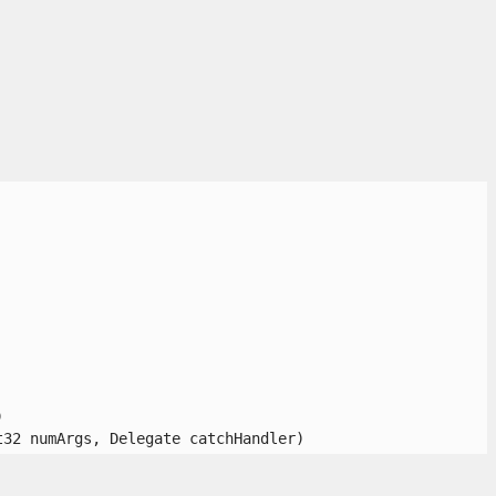


t32 numArgs, Delegate catchHandler) 