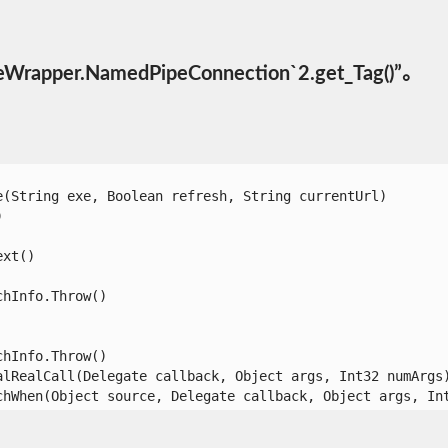
rapper.NamedPipeConnection`2.get_Tag()”。
String exe, Boolean refresh, String currentUrl)



t()

Info.Throw()

Info.Throw()

lRealCall(Delegate callback, Object args, Int32 numArgs)
hWhen(Object source, Delegate callback, Object args, In