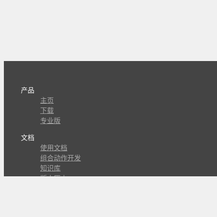
产品
主页
下载
专业版
文档
使用文档
组合动作开发
知识库
版本历史
瓜皮学堂
分享
动作库