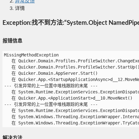
异常反馈
详情
Exception:找不到方法:“System.Object NamedPipeW
报错信息
MissingMethodException

   在 Quicker.Domain.Profiles.ProfileSwitcher.ChangeExe(
   在 Quicker.Domain.Profiles.ProfileSwitcher.StartUp()
   在 Quicker.Domain.AppServer.Start()

   在 Quicker.App.<StartupApplicationAsync>d__12.MoveNex
--- 引发异常的上一位置中堆栈跟踪的末尾 ---

   在 System.Runtime.ExceptionServices.ExceptionDispatch
   在 Quicker.App.<ApplicationStart>d__10.MoveNext()

--- 引发异常的上一位置中堆栈跟踪的末尾 ---

   在 System.Runtime.ExceptionServices.ExceptionDispatch
   在 System.Windows.Threading.ExceptionWrapper.Interna
   在 System.Windows.Threading.ExceptionWrapper.TryCatc
解决方法