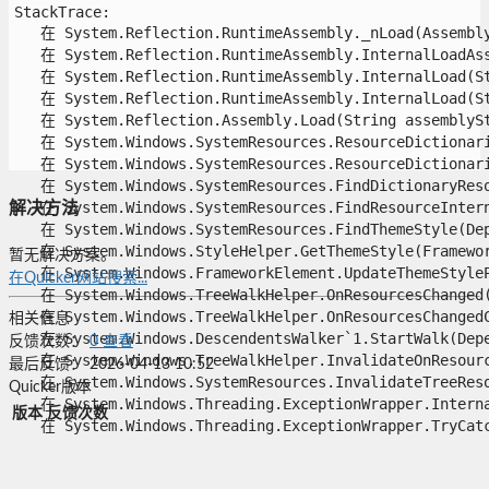
StackTrace:

   在 System.Reflection.RuntimeAssembly._nLoad(Assembly
   在 System.Reflection.RuntimeAssembly.InternalLoadAss
   在 System.Reflection.RuntimeAssembly.InternalLoad(St
   在 System.Reflection.RuntimeAssembly.InternalLoad(St
   在 System.Reflection.Assembly.Load(String assemblyStr
   在 System.Windows.SystemResources.ResourceDictionari
   在 System.Windows.SystemResources.ResourceDictionarie
   在 System.Windows.SystemResources.FindDictionaryReso
   在 System.Windows.SystemResources.FindResourceIntern
解决方法
   在 System.Windows.SystemResources.FindThemeStyle(Depe
   在 System.Windows.StyleHelper.GetThemeStyle(Framework
暂无解决方案。
   在 System.Windows.FrameworkElement.UpdateThemeStylePr
在Quicker网站搜索...
   在 System.Windows.TreeWalkHelper.OnResourcesChanged(
   在 System.Windows.TreeWalkHelper.OnResourcesChangedC
相关信息
   在 System.Windows.DescendentsWalker`1.StartWalk(Depen
反馈次数：
0
查看
   在 System.Windows.TreeWalkHelper.InvalidateOnResourc
最后反馈：
2026-04-13 10:52
   在 System.Windows.SystemResources.InvalidateTreeResou
Quicker版本
   在 System.Windows.Threading.ExceptionWrapper.Interna
版本
反馈次数
   在 System.Windows.Threading.ExceptionWrapper.TryCatch