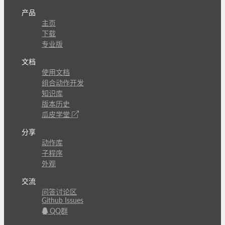
产品
主页
下载
专业版
文档
使用文档
组合动作开发
知识库
版本历史
瓜皮学堂
分享
动作库
子程序
外观
交流
问答讨论区
Github Issues
QQ群