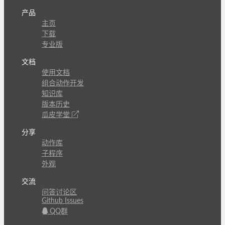
产品
主页
下载
专业版
文档
使用文档
组合动作开发
知识库
版本历史
瓜皮学堂
分享
动作库
子程序
外观
交流
问答讨论区
Github Issues
QQ群