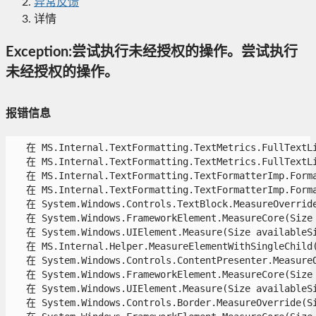
异常反馈
详情
Exception:尝试执行未经授权的操作。尝试执行
未经授权的操作。
报错信息
   在 MS.Internal.TextFormatting.TextMetrics.FullTextLine.FormatLine(FullTextState fullText, Int32 cpFirst, Int32 lineLength, Int32 formatWidth, Int32 finiteFormatWidth, Int32 paragraphWidth, LineFlags lineFlags, FormattedTextSymbols collapsingSymbol)
   在 MS.Internal.TextFormatting.TextMetrics.FullTextLine..ctor(FormatSettings settings, Int32 cpFirst, Int32 lineLength, Int32 paragraphWidth, LineFlags lineFlags)
   在 MS.Internal.TextFormatting.TextFormatterImp.FormatLineInternal(TextSource textSource, Int32 firstCharIndex, Int32 lineLength, Double paragraphWidth, TextParagraphProperties paragraphProperties, TextLineBreak previousLineBreak, TextRunCache textRunCache)
   在 MS.Internal.TextFormatting.TextFormatterImp.FormatLine(TextSource textSource, Int32 firstCharIndex, Double paragraphWidth, TextParagraphProperties paragraphProperties, TextLineBreak previousLineBreak, TextRunCache textRunCache)
   在 System.Windows.Controls.TextBlock.MeasureOverride(Size constraint)
   在 System.Windows.FrameworkElement.MeasureCore(Size availableSize)
   在 System.Windows.UIElement.Measure(Size availableSize)
   在 MS.Internal.Helper.MeasureElementWithSingleChild(UIElement element, Size constraint)
   在 System.Windows.Controls.ContentPresenter.MeasureOverride(Size constraint)
   在 System.Windows.FrameworkElement.MeasureCore(Size availableSize)
   在 System.Windows.UIElement.Measure(Size availableSize)
   在 System.Windows.Controls.Border.MeasureOverride(Size constraint)
   在 System.Windows.FrameworkElement.MeasureCore(Size availableSize)
   在 System.Windows.UIElement.Measure(Size availableSize)
   在 System.Windows.Controls.Control.MeasureOverride(Size constraint)
   在 System.Windows.FrameworkElement.MeasureCore(Size availableSize)
   在 System.Windows.UIElement.Measure(Size availableSize)
   在 System.Windows.Controls.StackPanel.StackMeasureHelper(IStackMeasure measureElement, IStackMeasureScrollData scrollData, Size constraint)
   在 System.Windows.Controls.StackPanel.MeasureOverride(Size constraint)
   在 System.Windows.FrameworkElement.MeasureCore(Size availableSize)
   在 System.Windows.UIElement.Measure(Size availableSize)
   在 Syste