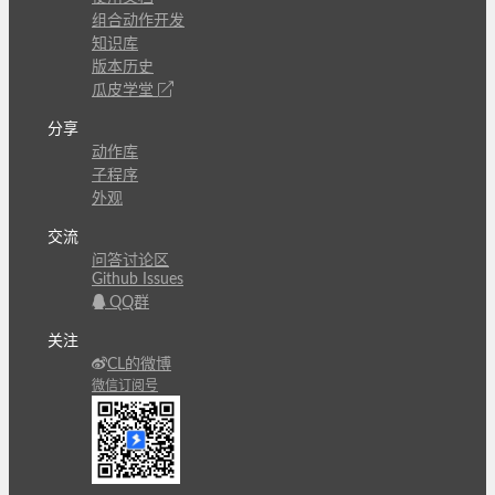
组合动作开发
知识库
版本历史
瓜皮学堂
分享
动作库
子程序
外观
交流
问答讨论区
Github Issues
QQ群
关注
CL的微博
微信订阅号