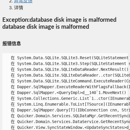
异常反馈
详情
Exception:database disk image is malformed
database disk image is malformed
报错信息
   在 System.Data.SQLite.SQLite3.Reset(SQLiteStatement s
   在 System.Data.SQLite.SQLite3.Step(SQLiteStatement st
   在 System.Data.SQLite.SQLiteDataReader.NextResult()

   在 System.Data.SQLite.SQLiteDataReader..ctor(SQLiteCo
   在 System.Data.SQLite.SQLiteCommand.ExecuteReader(Com
   在 Dapper.SqlMapper.ExecuteReaderWithFlagsFallback(I
   在 Dapper.SqlMapper.<QueryImpl>d__140`1.MoveNext()

   在 System.Collections.Generic.List`1..ctor(IEnumerabl
   在 System.Linq.Enumerable.ToList[TSource](IEnumerable
   在 Dapper.SqlMapper.Query[T](IDbConnection cnn, Stri
   在 Quicker.Domain.Services.SQLDataMgr.GetRecentSyncLo
   在 Quicker.Domain.Services.DataService.GetRecentSyncL
   在 Quicker.View.SyncStateWindow.<UpdateSyncStates>d__