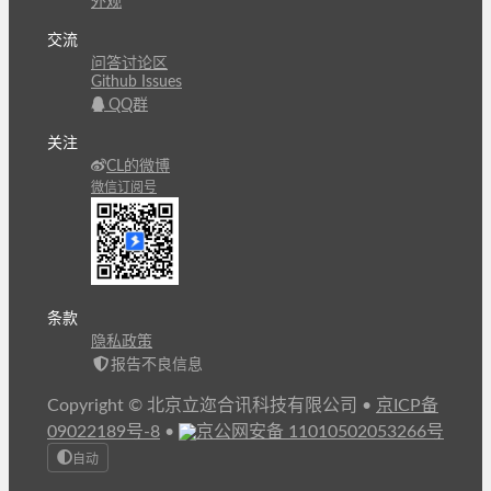
外观
交流
问答讨论区
Github Issues
QQ群
关注
CL的微博
微信订阅号
条款
隐私政策
报告不良信息
Copyright © 北京立迩合讯科技有限公司
•
京ICP备
09022189号-8
•
京公网安备 11010502053266号
自动