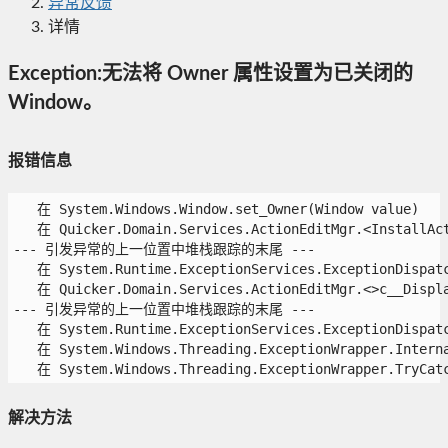
异常反馈
详情
Exception:无法将 Owner 属性设置为已关闭的
Window。
报错信息
   在 System.Windows.Window.set_Owner(Window value)

   在 Quicker.Domain.Services.ActionEditMgr.<InstallActi
--- 引发异常的上一位置中堆栈跟踪的末尾 ---

   在 System.Runtime.ExceptionServices.ExceptionDispatch
   在 Quicker.Domain.Services.ActionEditMgr.<>c__Displa
--- 引发异常的上一位置中堆栈跟踪的末尾 ---

   在 System.Runtime.ExceptionServices.ExceptionDispatch
   在 System.Windows.Threading.ExceptionWrapper.Interna
   在 System.Windows.Threading.ExceptionWrapper.TryCatc
解决方法