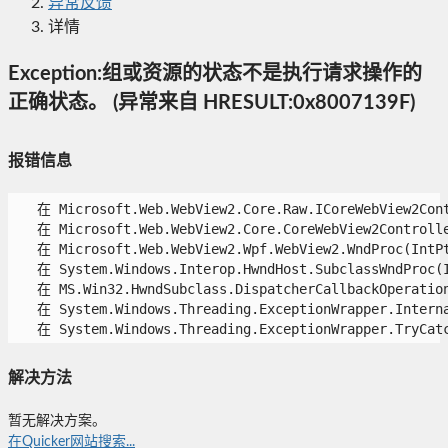
异常反馈
详情
Exception:组或资源的状态不是执行请求操作的
正确状态。 (异常来自 HRESULT:0x8007139F)
报错信息
   在 Microsoft.Web.WebView2.Core.Raw.ICoreWebView2Cont
   在 Microsoft.Web.WebView2.Core.CoreWebView2Controller
   在 Microsoft.Web.WebView2.Wpf.WebView2.WndProc(IntPt
   在 System.Windows.Interop.HwndHost.SubclassWndProc(I
   在 MS.Win32.HwndSubclass.DispatcherCallbackOperation(
   在 System.Windows.Threading.ExceptionWrapper.Interna
   在 System.Windows.Threading.ExceptionWrapper.TryCatc
解决方法
暂无解决方案。
在Quicker网站搜索...