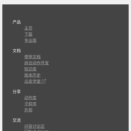
产品
主页
下载
专业版
文档
使用文档
组合动作开发
知识库
版本历史
瓜皮学堂
分享
动作库
子程序
外观
交流
问答讨论区