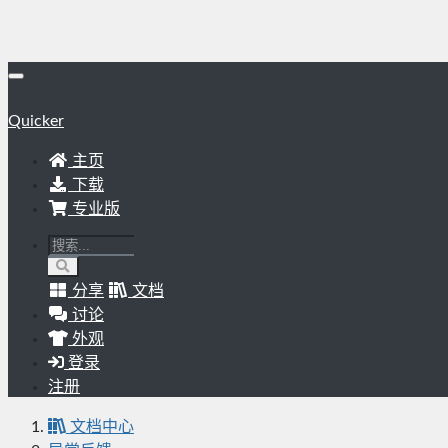
Quicker
主页
下载
专业版
分享
文档
讨论
外观
登录
注册
文档中心