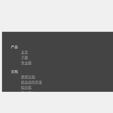
产品
主页
下载
专业版
文档
使用文档
组合动作开发
知识库
版本历史
瓜皮学堂
分享
动作库