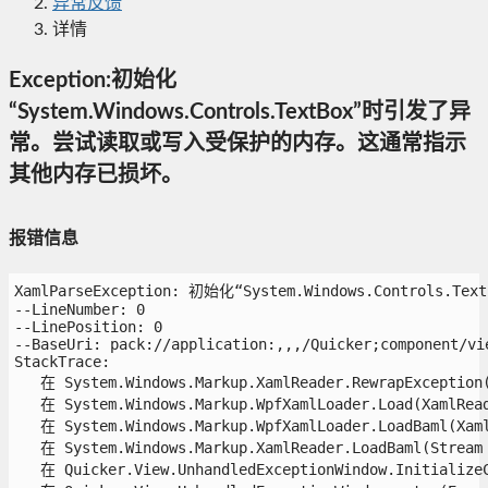
异常反馈
详情
Exception:初始化
“System.Windows.Controls.TextBox”时引发了异
常。尝试读取或写入受保护的内存。这通常指示
其他内存已损坏。
报错信息
XamlParseException: 初始化“System.Windows.Controls.Te
--LineNumber: 0

--LinePosition: 0

--BaseUri: pack://application:,,,/Quicker;component/vie
StackTrace:

   在 System.Windows.Markup.XamlReader.RewrapException(E
   在 System.Windows.Markup.WpfXamlLoader.Load(XamlRead
   在 System.Windows.Markup.WpfXamlLoader.LoadBaml(Xaml
   在 System.Windows.Markup.XamlReader.LoadBaml(Stream 
   在 Quicker.View.UnhandledExceptionWindow.InitializeCo