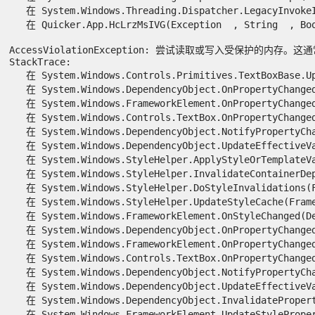
   在 System.Windows.Threading.Dispatcher.LegacyInvokeI
   在 Quicker.App.HcLrzMsIVG(Exception  , String  , Boole
AccessViolationException: 尝试读取或写入受保护的内存。
StackTrace:

   在 System.Windows.Controls.Primitives.TextBoxBase.Up
   在 System.Windows.DependencyObject.OnPropertyChanged(
   在 System.Windows.FrameworkElement.OnPropertyChanged(
   在 System.Windows.Controls.TextBox.OnPropertyChanged(
   在 System.Windows.DependencyObject.NotifyPropertyChan
   在 System.Windows.DependencyObject.UpdateEffectiveVa
   在 System.Windows.StyleHelper.ApplyStyleOrTemplateVal
   在 System.Windows.StyleHelper.InvalidateContainerDep
   在 System.Windows.StyleHelper.DoStyleInvalidations(F
   在 System.Windows.StyleHelper.UpdateStyleCache(Frame
   在 System.Windows.FrameworkElement.OnStyleChanged(De
   在 System.Windows.DependencyObject.OnPropertyChanged(
   在 System.Windows.FrameworkElement.OnPropertyChanged(
   在 System.Windows.Controls.TextBox.OnPropertyChanged(
   在 System.Windows.DependencyObject.NotifyPropertyChan
   在 System.Windows.DependencyObject.UpdateEffectiveVa
   在 System.Windows.DependencyObject.InvalidateProperty
   在 System.Windows.FrameworkElement.UpdateStylePropert