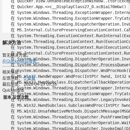
   在 Quicker.View.UnhandledExceptionWindow..ctor(Except
   在 Quicker.App.<>c__DisplayClass27_0.xcBiai70m6w()

   在 System.Windows.Threading.ExceptionWrapper.Interna
   在 System.Windows.Threading.ExceptionWrapper.TryCatc
   在 System.Windows.Threading.DispatcherOperation.Invok
   在 MS.Internal.CulturePreservingExecutionContext.Call
   在 System.Threading.ExecutionContext.RunInternal(Exe
   在 System.Threading.ExecutionContext.Run(ExecutionCo
解决方法
   在 System.Threading.ExecutionContext.Run(ExecutionCo
   在 MS.Internal.CulturePreservingExecutionContext.Run
暂无解决方案。
   在 System.Windows.Threading.DispatcherOperation.Invok
在Quicker网站搜索...
   在 System.Windows.Threading.Dispatcher.ProcessQueue()
   在 System.Windows.Threading.Dispatcher.WndProcHook(I
相关信息
   在 MS.Win32.HwndWrapper.WndProc(IntPtr hwnd, Int32 ms
反馈次数：
0
查看
   在 MS.Win32.HwndSubclass.DispatcherCallbackOperation(
最后反馈：
2026-04-29 09:26
   在 System.Windows.Threading.ExceptionWrapper.Interna
Quicker版本
   在 System.Windows.Threading.ExceptionWrapper.TryCatc
版本
反馈次数
   在 System.Windows.Threading.Dispatcher.LegacyInvokeI
   在 MS.Win32.HwndSubclass.SubclassWndProc(IntPtr hwnd,
   在 MS.Win32.UnsafeNativeMethods.DispatchMessage(MSG& 
   在 System.Windows.Threading.Dispatcher.PushFrameImpl(
   在 System.Windows.Threading.DispatcherOperation.Wait(
   在 System.Windows.Threading.Dispatcher.InvokeImpl(Di