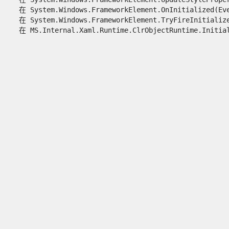
   在 System.Windows.FrameworkElement.OnInitialized(Even
   在 System.Windows.FrameworkElement.TryFireInitialized
   在 MS.Internal.Xaml.Runtime.ClrObjectRuntime.Initiali