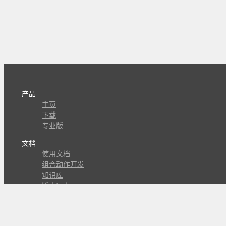
产品
主页
下载
专业版
文档
使用文档
组合动作开发
知识库
版本历史
瓜皮学堂
分享
动作库