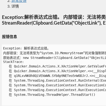
异常反馈
详情
Exception:解析表达式出错。 内部错误：无法将类型为“
StreamReader(Clipboard.GetData("ObjectLink"), E
报错信息
Exception: 解析表达式出错。

内部错误：无法将类型为“System.IO.MemoryStream”的对象强制转换为类
原始表达式：new StreamReader(Clipboard.GetData("ObjectLink"
StackTrace:

   在 Quicker.Domain.Actions.X.XActionHelper.GetValueFr
   在 Quicker.Domain.Actions.X.XActionHelper.<>c__Displa
   在 q1RLxvNK8h8QiVEkWWN.SYb8p9NETeo5nW0DJrJ.<>c__Displ
   在 System.Threading.ExecutionContext.RunInternal(Exe
   在 System.Threading.ExecutionContext.Run(ExecutionCo
   在 System.Threading.ExecutionContext.Run(ExecutionCo
   在 System.Threading.ThreadHelper.ThreadStart()
