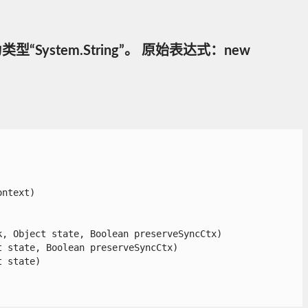
型“System.String”。 原始表达式：new
text)

 Object state, Boolean preserveSyncCtx)

state, Boolean preserveSyncCtx)

state)
