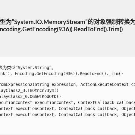
System.IO.MemoryStream”的对象强制转换为类
ncoding.GetEncoding(936)).ReadToEnd().Trim()
型“System.String”。

), Encoding.GetEncoding(936)).ReadToEnd().Trim()

omExpression2(String expression, ActionExecuteContext con
yClass2_3.TBQtnCn73ym()

ayClass3_0.OGhWiKodOtD()

cutionContext executionContext, ContextCallback callback,
ntext executionContext, ContextCallback callback, Object 
ntext executionContext, ContextCallback callback, Object 