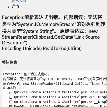
异常反馈
详情
Exception:解析表达式出错。 内部错误：无法将
类型为“System.IO.MemoryStream”的对象强制转
换为类型“System.String”。 原始表达式：new
StreamReader(Clipboard.GetData("Link Source
Descriptor"),
Encoding.Unicode).ReadToEnd().Trim()
报错信息
Exception: 解析表达式出错。

内部错误：无法将类型为“System.IO.MemoryStream”的对象强制转换为类
原始表达式：new StreamReader(Clipboard.GetData("Link Source
StackTrace:

   在 Quicker.Domain.Actions.X.XActionHelper.GetValueFr
   在 Quicker.Domain.Actions.X.XActionHelper.<>c__Displa
   在 Quicker.Domain.Actions.X.XActionHelper.<>c__Displa
   在 DeyDEpqo2dbPHwtIOj0.gHGBbbqMEdCP5AMQCus.<>c__Displ