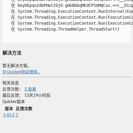
   在 DeyDEpqo2dbPHwtIOj0.gHGBbbqMEdCP5AMQCus.<>c__Displ
   在 System.Threading.ExecutionContext.RunInternal(Exe
   在 System.Threading.ExecutionContext.Run(ExecutionCo
   在 System.Threading.ExecutionContext.Run(ExecutionCo
   在 System.Threading.ThreadHelper.ThreadStart()

解决方法
暂无解决方案。
在Quicker网站搜索...
相关信息
反馈次数：
3
查看
最后反馈：
13天19小时前
Quicker版本
版本
反馈次数
1.45.5
3