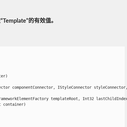
属性“Template”的有效值。
r)

ctor componentConnector, IStyleConnector styleConnector, 
ameworkElementFactory templateRoot, Int32 lastChildIndex,
container)
