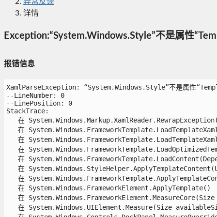
异常反馈
详情
Exception:“System.Windows.Style”不是属性“
报错信息
XamlParseException: “System.Windows.Style”不是属性“Tem
--LineNumber: 0

--LinePosition: 0

StackTrace:

   在 System.Windows.Markup.XamlReader.RewrapException(E
   在 System.Windows.FrameworkTemplate.LoadTemplateXaml
   在 System.Windows.FrameworkTemplate.LoadTemplateXaml(
   在 System.Windows.FrameworkTemplate.LoadOptimizedTem
   在 System.Windows.FrameworkTemplate.LoadContent(Depen
   在 System.Windows.StyleHelper.ApplyTemplateContent(U
   在 System.Windows.FrameworkTemplate.ApplyTemplateCon
   在 System.Windows.FrameworkElement.ApplyTemplate()

   在 System.Windows.FrameworkElement.MeasureCore(Size a
   在 System.Windows.UIElement.Measure(Size availableSiz
   在 System.Windows.Controls.DockPanel.MeasureOverride(