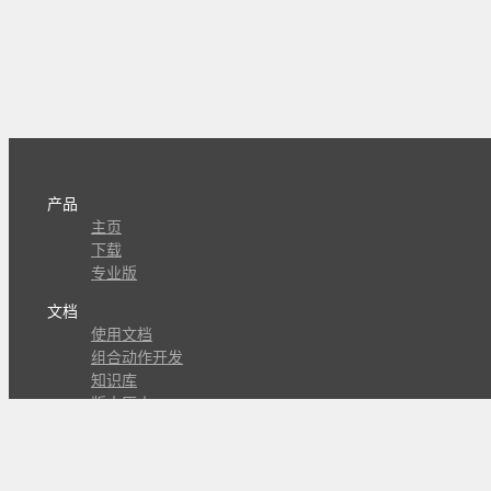
产品
主页
下载
专业版
文档
使用文档
组合动作开发
知识库
版本历史
瓜皮学堂
分享
动作库