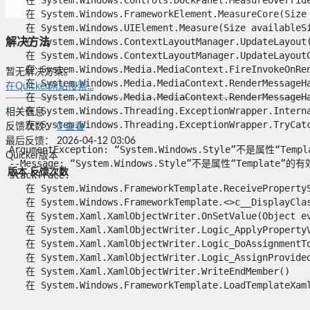
   在 System.Windows.FrameworkElement.MeasureCore(Size a
   在 System.Windows.UIElement.Measure(Size availableSiz
   在 System.Windows.ContextLayoutManager.UpdateLayout()
解决方法
   在 System.Windows.ContextLayoutManager.UpdateLayoutCa
   在 System.Windows.Media.MediaContext.FireInvokeOnRend
暂无解决方案。
   在 System.Windows.Media.MediaContext.RenderMessageHan
在Quicker网站搜索...
   在 System.Windows.Media.MediaContext.RenderMessageHan
   在 System.Windows.Threading.ExceptionWrapper.Interna
相关信息
   在 System.Windows.Threading.ExceptionWrapper.TryCatch
反馈次数：
0
查看
最后反馈：
2026-04-12 03:06
ArgumentException: “System.Windows.Style”不是属性“Temp
Quicker版本
--Message: “System.Windows.Style”不是属性“Template”的有
版本
反馈次数
StackTrace:

   在 System.Windows.FrameworkTemplate.ReceivePropertyS
   在 System.Windows.FrameworkTemplate.<>c__DisplayClas
   在 System.Xaml.XamlObjectWriter.OnSetValue(Object eve
   在 System.Xaml.XamlObjectWriter.Logic_ApplyPropertyV
   在 System.Xaml.XamlObjectWriter.Logic_DoAssignmentToP
   在 System.Xaml.XamlObjectWriter.Logic_AssignProvidedV
   在 System.Xaml.XamlObjectWriter.WriteEndMember()

   在 System.Windows.FrameworkTemplate.LoadTemplateXaml(