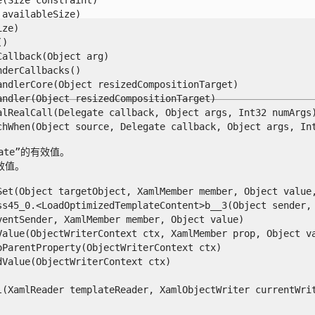
vailableSize)

e)



llback(Object arg)

erCallbacks()

dlerCore(Object resizedCompositionTarget)

dler(Object resizedCompositionTarget)

lRealCall(Delegate callback, Object args, Int32 numArgs)
When(Object source, Delegate callback, Object args, Int32
late”的有效值。

效值。

et(Object targetObject, XamlMember member, Object value, 
s45_0.<LoadOptimizedTemplateContent>b__3(Object sender, X
ntSender, XamlMember member, Object value)

alue(ObjectWriterContext ctx, XamlMember prop, Object val
arentProperty(ObjectWriterContext ctx)

alue(ObjectWriterContext ctx)

XamlReader templateReader, XamlObjectWriter currentWriter