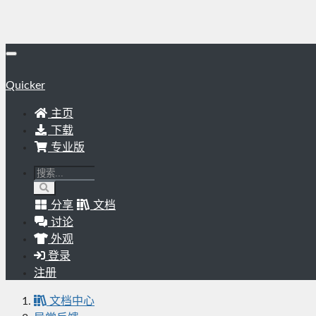
Quicker
主页
下载
专业版
分享
文档
讨论
外观
登录
注册
文档中心