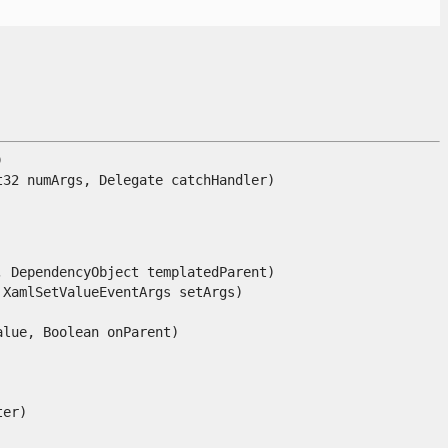


 numArgs, Delegate catchHandler)

DependencyObject templatedParent)

amlSetValueEventArgs setArgs)

ue, Boolean onParent)

)
