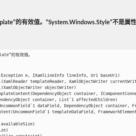
Template”的有效值。“System.Windows.Style”不是
plate”的有效值。

xception e, IXamlLineInfo lineInfo, Uri baseUri)

(XamlReader templateReader, XamlObjectWriter currentWrite
XamlObjectWriter objectWriter)

plateContent(DependencyObject container, IComponentConne
dencyObject container, List`1 affectedChildren)

ncommonField`1 dataField, DependencyObject container, Fr
tent(UncommonField`1 templateDataField, FrameworkElement 
vailableSize)

e)

Size constraint)
