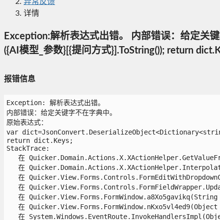
异常反馈
详情
Exception:解析表达式出错。 内部错误：给定关键字不在字典中。 
({AI模型_参数}[{提问方式}].ToString()); return dict.K
报错信息
Exception: 解析表达式出错。

内部错误：给定关键字不在字典中。

原始表达式：

var dict=JsonConvert.DeserializeObject<Dictionary<st
return dict.Keys;

StackTrace:

   在 Quicker.Domain.Actions.X.XActionHelper.GetValueFr
   在 Quicker.Domain.Actions.X.XActionHelper.Interpolat
   在 Quicker.View.Forms.Controls.FormEditWithDropdownCo
   在 Quicker.View.Forms.Controls.FormFieldWrapper.Updat
   在 Quicker.View.Forms.FormWindow.a8Xo5gavikq(String  
   在 Quicker.View.Forms.FormWindow.nKxo5vl4ed9(Object  
   在 System.Windows.EventRoute.InvokeHandlersImpl(Objec