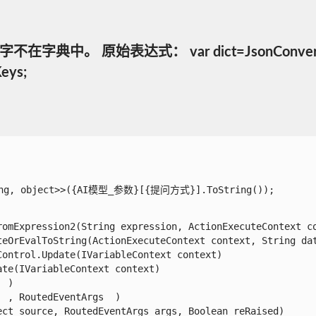
原始表达式： var dict=JsonConvert.Deseriali
eys;
ring, object>>({AI模型_参数}[{提问方式}].ToString());

omExpression2(String expression, ActionExecuteContext con
eOrEvalToString(ActionExecuteContext context, String data
ntrol.Update(IVariableContext context)

e(IVariableContext context)

)

, RoutedEventArgs  )

t source, RoutedEventArgs args, Boolean reRaised)
