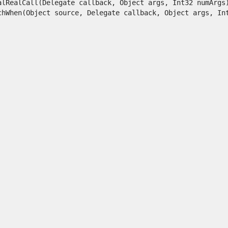
lRealCall(Delegate callback, Object args, Int32 numArgs)
When(Object source, Delegate callback, Object args, Int32