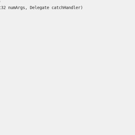


 numArgs, Delegate catchHandler)
