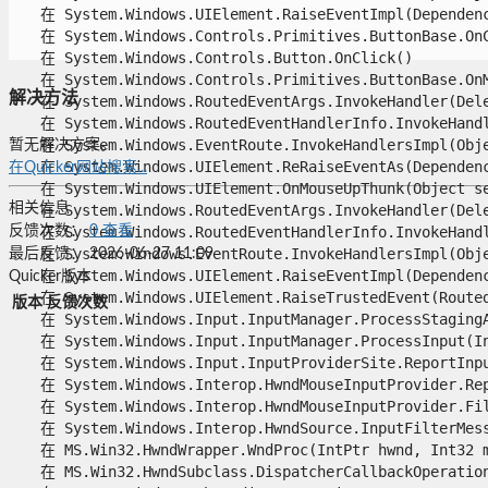
   在 System.Windows.UIElement.RaiseEventImpl(Dependency
   在 System.Windows.Controls.Primitives.ButtonBase.OnCl
   在 System.Windows.Controls.Button.OnClick()

   在 System.Windows.Controls.Primitives.ButtonBase.OnMo
解决方法
   在 System.Windows.RoutedEventArgs.InvokeHandler(Deleg
   在 System.Windows.RoutedEventHandlerInfo.InvokeHandle
   在 System.Windows.EventRoute.InvokeHandlersImpl(Objec
暂无解决方案。
   在 System.Windows.UIElement.ReRaiseEventAs(Dependenc
在Quicker网站搜索...
   在 System.Windows.UIElement.OnMouseUpThunk(Object sen
相关信息
   在 System.Windows.RoutedEventArgs.InvokeHandler(Deleg
   在 System.Windows.RoutedEventHandlerInfo.InvokeHandle
反馈次数：
0
查看
   在 System.Windows.EventRoute.InvokeHandlersImpl(Objec
最后反馈：
2026-06-27 11:09
   在 System.Windows.UIElement.RaiseEventImpl(Dependency
Quicker版本
   在 System.Windows.UIElement.RaiseTrustedEvent(RoutedE
版本
反馈次数
   在 System.Windows.Input.InputManager.ProcessStagingAr
   在 System.Windows.Input.InputManager.ProcessInput(Inp
   在 System.Windows.Input.InputProviderSite.ReportInput
   在 System.Windows.Interop.HwndMouseInputProvider.Rep
   在 System.Windows.Interop.HwndMouseInputProvider.Fil
   在 System.Windows.Interop.HwndSource.InputFilterMess
   在 MS.Win32.HwndWrapper.WndProc(IntPtr hwnd, Int32 ms
   在 MS.Win32.HwndSubclass.DispatcherCallbackOperation(