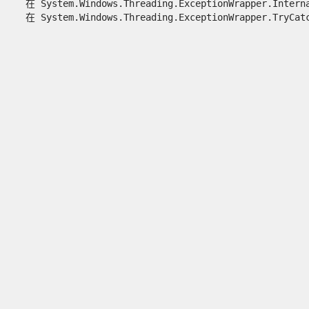
   在 System.Windows.Threading.ExceptionWrapper.Interna
   在 System.Windows.Threading.ExceptionWrapper.TryCatch