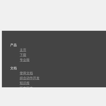
产品
主页
下载
专业版
文档
使用文档
组合动作开发
知识库
版本历史
瓜皮学堂
分享