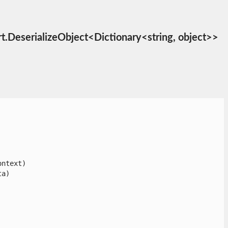
zeObject<Dictionary<string, object>>
text)

)
