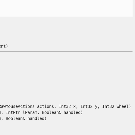
t)

wMouseActions actions, Int32 x, Int32 y, Int32 wheel)

 IntPtr lParam, Boolean& handled)

 Boolean& handled)
