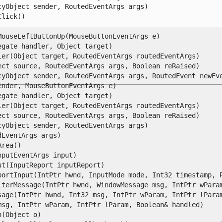
Object sender, RoutedEventArgs args)

ick()

useLeftButtonUp(MouseButtonEventArgs e)

ate handler, Object target)

r(Object target, RoutedEventArgs routedEventArgs)

t source, RoutedEventArgs args, Boolean reRaised)

yObject sender, RoutedEventArgs args, RoutedEvent newEven
der, MouseButtonEventArgs e)

ate handler, Object target)

r(Object target, RoutedEventArgs routedEventArgs)

t source, RoutedEventArgs args, Boolean reRaised)

Object sender, RoutedEventArgs args)

ventArgs args)

ea()

utEventArgs input)

(InputReport inputReport)

ortInput(IntPtr hwnd, InputMode mode, Int32 timestamp, Ra
terMessage(IntPtr hwnd, WindowMessage msg, IntPtr wParam,
age(IntPtr hwnd, Int32 msg, IntPtr wParam, IntPtr lParam,
g, IntPtr wParam, IntPtr lParam, Boolean& handled)

Object o)
