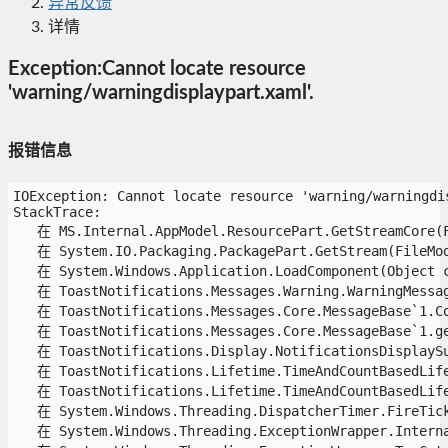
异常反馈
详情
Exception:Cannot locate resource
'warning/warningdisplaypart.xaml'.
报错信息
IOException: Cannot locate resource 'warning/warningdis
StackTrace:

   在 MS.Internal.AppModel.ResourcePart.GetStreamCore(Fi
   在 System.IO.Packaging.PackagePart.GetStream(FileMode
   在 System.Windows.Application.LoadComponent(Object co
   在 ToastNotifications.Messages.Warning.WarningMessage
   在 ToastNotifications.Messages.Core.MessageBase`1.Con
   在 ToastNotifications.Messages.Core.MessageBase`1.get
   在 ToastNotifications.Display.NotificationsDisplaySup
   在 ToastNotifications.Lifetime.TimeAndCountBasedLife
   在 ToastNotifications.Lifetime.TimeAndCountBasedLifet
   在 System.Windows.Threading.DispatcherTimer.FireTick(
   在 System.Windows.Threading.ExceptionWrapper.Interna