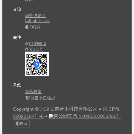
交流
问答讨论区
Github Issues
QQ群
关注
CL的微博
微信订阅号
条款
隐私政策
报告不良信息
Copyright © 北京立迩合讯科技有限公司
•
京ICP备
09022189号-8
•
京公网安备 11010502053266号
自动