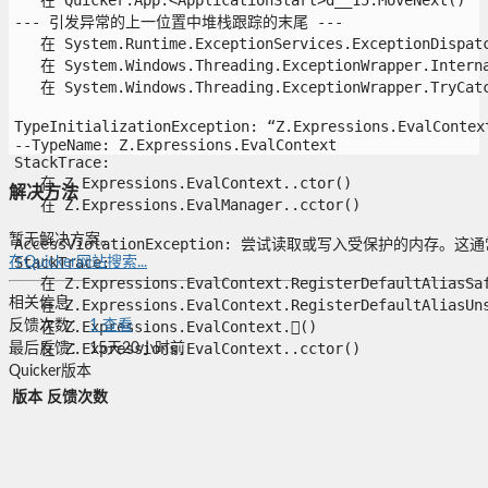
--- 引发异常的上一位置中堆栈跟踪的末尾 ---

   在 System.Runtime.ExceptionServices.ExceptionDispatch
   在 System.Windows.Threading.ExceptionWrapper.Interna
   在 System.Windows.Threading.ExceptionWrapper.TryCatch
TypeInitializationException: “Z.Expressions.Eval
--TypeName: Z.Expressions.EvalContext

StackTrace:

   在 Z.Expressions.EvalContext..ctor()

解决方法
   在 Z.Expressions.EvalManager..cctor()

暂无解决方案。
AccessViolationException: 尝试读取或写入受保护的内存。
StackTrace:

在Quicker网站搜索...
   在 Z.Expressions.EvalContext.RegisterDefaultAliasSafe
相关信息
   在 Z.Expressions.EvalContext.RegisterDefaultAliasUnsa
   在 Z.Expressions.EvalContext.()

反馈次数：
1
查看
   在 Z.Expressions.EvalContext..cctor()

最后反馈：
15天20小时前
Quicker版本
版本
反馈次数