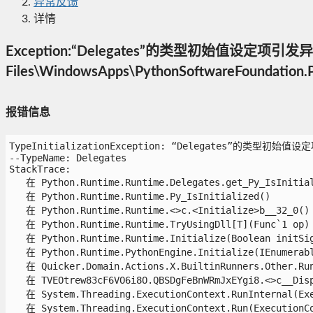
异常反馈
详情
Exception:“Delegates”的类型初始值设定项引发异常。C
Files\WindowsApps\PythonSoftwareFoundation
报错信息
TypeInitializationException: “Delegates”的类型初始值设
--TypeName: Delegates

StackTrace:

   在 Python.Runtime.Runtime.Delegates.get_Py_IsInitiali
   在 Python.Runtime.Runtime.Py_IsInitialized()

   在 Python.Runtime.Runtime.<>c.<Initialize>b__32_0()

   在 Python.Runtime.Runtime.TryUsingDll[T](Func`1 op)

   在 Python.Runtime.Runtime.Initialize(Boolean initSigs
   在 Python.Runtime.PythonEngine.Initialize(IEnumerable
   在 Quicker.Domain.Actions.X.BuiltinRunners.Other.RunP
   在 TVEOtrew83cF6VO6i8O.QBSDgFeBnWRmJxEYgi8.<>c__Displ
   在 System.Threading.ExecutionContext.RunInternal(Exe
   在 System.Threading.ExecutionContext.Run(ExecutionCo