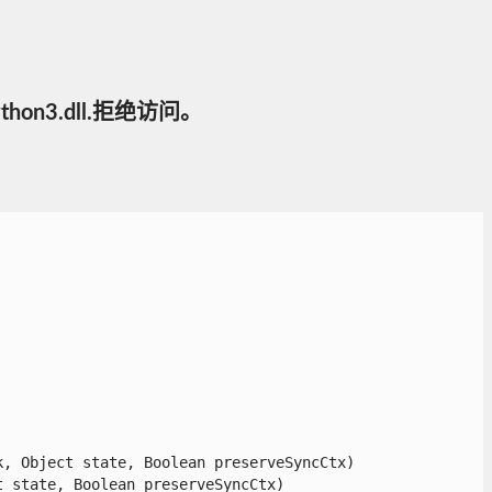
\python3.dll.拒绝访问。
 Object state, Boolean preserveSyncCtx)

state, Boolean preserveSyncCtx)
