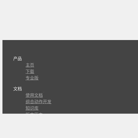
产品
主页
下载
专业版
文档
使用文档
组合动作开发
知识库
版本历史
瓜皮学堂
分享