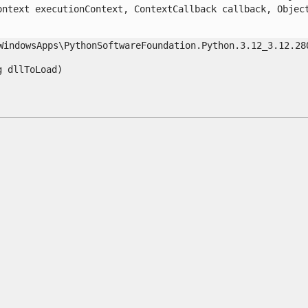
ntext executionContext, ContextCallback callback, Object 
indowsApps\PythonSoftwareFoundation.Python.3.12_3.12.280
dllToLoad)
