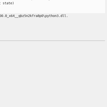
state)

0.0_x64__qbz5n2kfra8p0\python3.dll.
