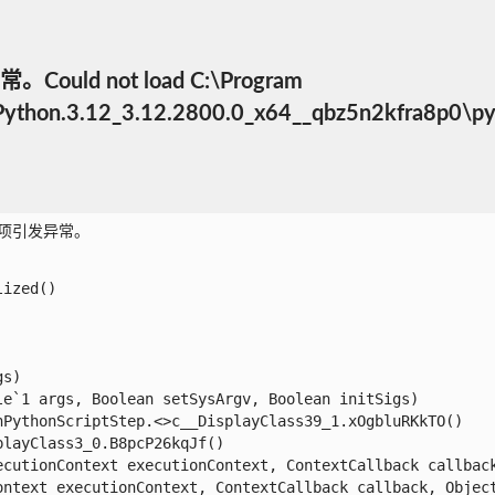
ould not load C:\Program
.Python.3.12_3.12.2800.0_x64__qbz5n2kfra8p0
定项引发异常。

zed()

)

`1 args, Boolean setSysArgv, Boolean initSigs)

ythonScriptStep.<>c__DisplayClass39_1.xOgbluRKkTO()

ayClass3_0.B8pcP26kqJf()

cutionContext executionContext, ContextCallback callback,
ntext executionContext, ContextCallback callback, Object 