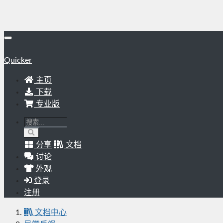
Quicker
主页
下载
专业版
分享
文档
讨论
外观
登录
注册
文档中心