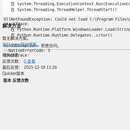
   在 System.Threading.ExecutionContext.Run(ExecutionCo
   在 System.Threading.ThreadHelper.ThreadStart()

DllNotFoundException: Could not load C:\Program Files\W
StackTrace:

解决方法
   在 Python.Runtime.Platform.WindowsLoader.Load(String 
   在 Python.Runtime.Runtime.Delegates..cctor()

暂无解决方案。
在Quicker网站搜索...
Win32Exception: 拒绝访问。

--NativeErrorCode: 5

StackTrace:

相关信息
反馈次数：
0
查看
最后反馈：
2025-12-18 11:26
Quicker版本
版本
反馈次数