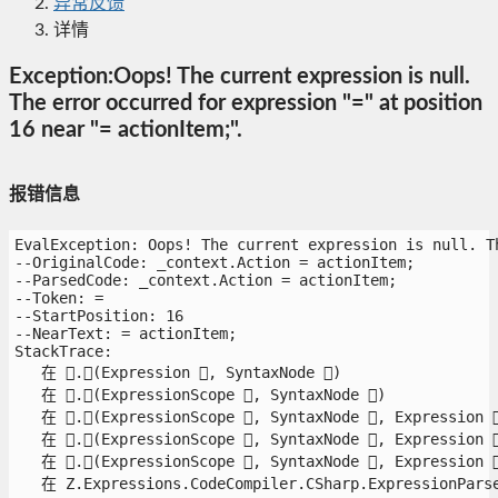
异常反馈
详情
Exception:Oops! The current expression is null.
The error occurred for expression "=" at position
16 near "= actionItem;".
报错信息
EvalException: Oops! The current expression is null. Th
--OriginalCode: _context.Action = actionItem;

--ParsedCode: _context.Action = actionItem;

--Token: =

--StartPosition: 16

--NearText: = actionItem;

StackTrace:

   在 .(Expression , SyntaxNode )

   在 .(ExpressionScope , SyntaxNode )

   在 .(ExpressionScope , SyntaxNode , Expression ,
   在 .(ExpressionScope , SyntaxNode , Expression ,
   在 .(ExpressionScope , SyntaxNode , Expression ,
   在 Z.Expressions.CodeCompiler.CSharp.ExpressionParse