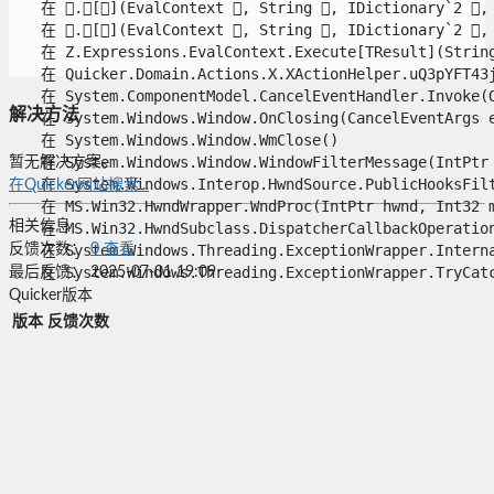
   在 .[](EvalContext , String , IDictionary`2 , 
   在 .[](EvalContext , String , IDictionary`2 , 
   在 Z.Expressions.EvalContext.Execute[TResult](String 
   在 Quicker.Domain.Actions.X.XActionHelper.uQ3pYFT43jB
   在 System.ComponentModel.CancelEventHandler.Invoke(Ob
解决方法
   在 System.Windows.Window.OnClosing(CancelEventArgs e)
   在 System.Windows.Window.WmClose()

   在 System.Windows.Window.WindowFilterMessage(IntPtr 
暂无解决方案。
   在 System.Windows.Interop.HwndSource.PublicHooksFilt
在Quicker网站搜索...
   在 MS.Win32.HwndWrapper.WndProc(IntPtr hwnd, Int32 ms
相关信息
   在 MS.Win32.HwndSubclass.DispatcherCallbackOperation(
   在 System.Windows.Threading.ExceptionWrapper.Interna
反馈次数：
0
查看
   在 System.Windows.Threading.ExceptionWrapper.TryCatch
最后反馈：
2025-07-01 19:09
Quicker版本
版本
反馈次数