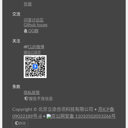
外观
交流
问答讨论区
Github Issues
QQ群
关注
CL的微博
微信订阅号
条款
隐私政策
报告不良信息
Copyright © 北京立迩合讯科技有限公司
•
京ICP备
09022189号-8
•
京公网安备 11010502053266号
自动