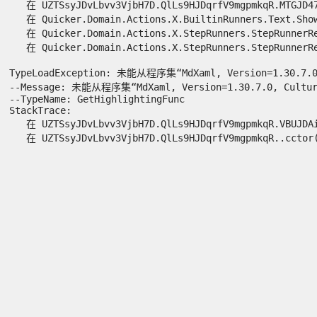
   在 UZTSsyJDvLbvv3VjbH7D.QlLs9HJDqrfV9mgpmkqR.MTGJD47K
   在 Quicker.Domain.Actions.X.BuiltinRunners.Text.ShowT
   在 Quicker.Domain.Actions.X.StepRunners.StepRunnerReg
   在 Quicker.Domain.Actions.X.StepRunners.StepRunnerRegi
TypeLoadException: 未能从程序集“MdXaml, Version=1.30.7.0,
--Message: 未能从程序集“MdXaml, Version=1.30.7.0, Culture
--TypeName: GetHighlightingFunc

StackTrace:

   在 UZTSsyJDvLbvv3VjbH7D.QlLs9HJDqrfV9mgpmkqR.VBUJDAiY
   在 UZTSsyJDvLbvv3VjbH7D.QlLs9HJDqrfV9mgpmkqR..cctor()