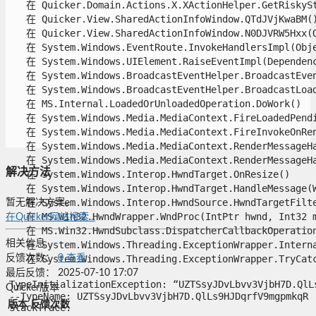
   在 Quicker.Domain.Actions.X.XActionHelper.GetRiskySte
   在 Quicker.View.SharedActionInfoWindow.QTdJVjKwaBM()
   在 Quicker.View.SharedActionInfoWindow.N0DJVRW5Hxx(Ob
   在 System.Windows.EventRoute.InvokeHandlersImpl(Objec
   在 System.Windows.UIElement.RaiseEventImpl(Dependency
   在 System.Windows.BroadcastEventHelper.BroadcastEvent
   在 System.Windows.BroadcastEventHelper.BroadcastLoade
   在 MS.Internal.LoadedOrUnloadedOperation.DoWork()

   在 System.Windows.Media.MediaContext.FireLoadedPendin
   在 System.Windows.Media.MediaContext.FireInvokeOnRend
   在 System.Windows.Media.MediaContext.RenderMessageHan
   在 System.Windows.Media.MediaContext.RenderMessageHan
解决方法
   在 System.Windows.Interop.HwndTarget.OnResize()

   在 System.Windows.Interop.HwndTarget.HandleMessage(Wi
   在 System.Windows.Interop.HwndSource.HwndTargetFilte
暂无解决方案。
   在 MS.Win32.HwndWrapper.WndProc(IntPtr hwnd, Int32 ms
在Quicker网站搜索...
   在 MS.Win32.HwndSubclass.DispatcherCallbackOperation(
相关信息
   在 System.Windows.Threading.ExceptionWrapper.Interna
   在 System.Windows.Threading.ExceptionWrapper.TryCatch
反馈次数：
0
查看
最后反馈：
2025-07-10 17:07
TypeInitializationException: “UZTSsyJDvLbvv3VjbH7
Quicker版本
--TypeName: UZTSsyJDvLbvv3VjbH7D.QlLs9HJDqrfV9mgpmkqR

版本
反馈次数
StackTrace:
