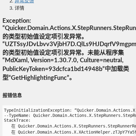
异常反馈
详情
Exception:
“Quicker.Domain.Actions.X.StepRunners.StepRun
的类型初始值设定项引发异常。
“UZTSsyJDvLbvv3VjbH7D.QlLs9HJDqrfV9mgpm
的类型初始值设定项引发异常。未能从程序集
“MdXaml, Version=1.30.7.0, Culture=neutral,
PublicKeyToken=93dcfca1bd14948b”中加载类
型“GetHighlightingFunc”。
报错信息
TypeInitializationException: “Quicker.Domain.Actio
--TypeName: Quicker.Domain.Actions.X.StepRunners.StepRu
StackTrace:

   在 Quicker.Domain.Actions.X.StepRunners.StepRunnerReg
   在 Quicker.Domain.Actions.X.XActionHelper.zTJpY7Ya5fK