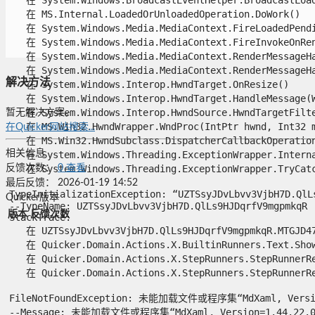
   在 MS.Internal.LoadedOrUnloadedOperation.DoWork()

   在 System.Windows.Media.MediaContext.FireLoadedPendin
   在 System.Windows.Media.MediaContext.FireInvokeOnRend
   在 System.Windows.Media.MediaContext.RenderMessageHan
   在 System.Windows.Media.MediaContext.RenderMessageHan
解决方法
   在 System.Windows.Interop.HwndTarget.OnResize()

   在 System.Windows.Interop.HwndTarget.HandleMessage(Wi
   在 System.Windows.Interop.HwndSource.HwndTargetFilte
暂无解决方案。
   在 MS.Win32.HwndWrapper.WndProc(IntPtr hwnd, Int32 ms
在Quicker网站搜索...
   在 MS.Win32.HwndSubclass.DispatcherCallbackOperation(
相关信息
   在 System.Windows.Threading.ExceptionWrapper.Interna
   在 System.Windows.Threading.ExceptionWrapper.TryCatch
反馈次数：
0
查看
最后反馈：
2026-01-19 14:52
TypeInitializationException: “UZTSsyJDvLbvv3VjbH7
Quicker版本
--TypeName: UZTSsyJDvLbvv3VjbH7D.QlLs9HJDqrfV9mgpmkqR

版本
反馈次数
StackTrace:

   在 UZTSsyJDvLbvv3VjbH7D.QlLs9HJDqrfV9mgpmkqR.MTGJD47K
   在 Quicker.Domain.Actions.X.BuiltinRunners.Text.ShowT
   在 Quicker.Domain.Actions.X.StepRunners.StepRunnerReg
   在 Quicker.Domain.Actions.X.StepRunners.StepRunnerRegi
FileNotFoundException: 未能加载文件或程序集“MdXaml, Vers
--Message: 未能加载文件或程序集“MdXaml, Version=1.44.22.