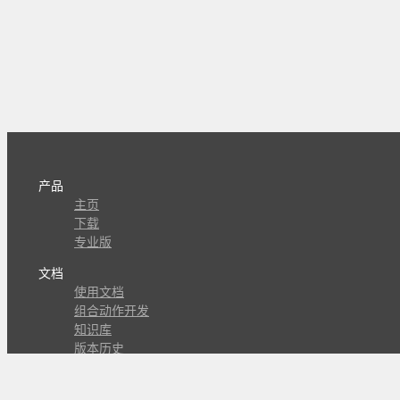
产品
主页
下载
专业版
文档
使用文档
组合动作开发
知识库
版本历史
瓜皮学堂
分享