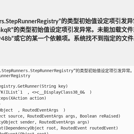
epRunners.StepRunnerRegistry”的类型初始值设定项引
V9mgpmkqR”的类型初始值设定项引发异常。未能加载文件或程序集“
3dcfca1bd14948b”或它的某一个依赖项。系统找不到指定的文
ns.X.StepRunners.StepRunnerRegistry”的类型初始值设定项引发异常。
nnerRegistry

istry.GetRunner(String key)

(IList`1  , <>c__DisplayClass38_0&  )

ps(XAction action)



ject  , RoutedEventArgs  )

t source, RoutedEventArgs args, Boolean reRaised)

Object sender, RoutedEventArgs args)

(DependencyObject root, RoutedEvent routedEvent)

dEvent(Object root)
