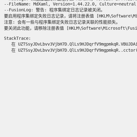
--FileName: MdXaml, Version=1.44.22.0, Culture=neutral,
--FusionLog: 警告: 程序集绑定日志记录被关闭。

要启用程序集绑定失败日志记录，请将注册表值 [HKLM\Software\Microso
注意: 会有一些与程序集绑定失败日志记录关联的性能损失。

要关闭此功能，请移除注册表值 [HKLM\Software\Microsoft\Fusion!
StackTrace:

   在 UZTSsyJDvLbvv3VjbH7D.QlLs9HJDqrfV9mgpmkqR.VBUJDAiY
   在 UZTSsyJDvLbvv3VjbH7D.QlLs9HJDqrfV9mgpmkqR..cctor()