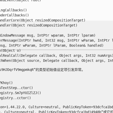
gCallbacks()

erCallbacks()

dlerCore(Object resizedCompositionTarget)

dler(Object resizedCompositionTarget)

ndowMessage msg, IntPtr wparam, IntPtr lparam)

rMessage(IntPtr hwnd, Int32 msg, IntPtr wParam, IntPtr lP
g, IntPtr wParam, IntPtr lParam, Boolean& handled)

Object o)

lRealCall(Delegate callback, Object args, Int32 numArgs)
When(Object source, Delegate callback, Object args, Int32
D.QlLs9HJDqrfV9mgpmkqR”的类型初始值设定项引发异常。

hoy()

extStep..ctor()

istry.Sm7pYUIZlZJ()

stry..cctor()

ion=1.44.22.0, Culture=neutral, PublicKeyToken=93
0, Culture=neutral, PublicKeyToken=93dcfca1bd14