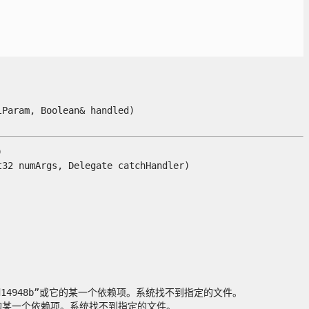
aram, Boolean& handled)



 numArgs, Delegate catchHandler)

dcfca1bd14948b”或它的某一个依赖项。系统找不到指定的文件。

948b”或它的某一个依赖项。系统找不到指定的文件。
