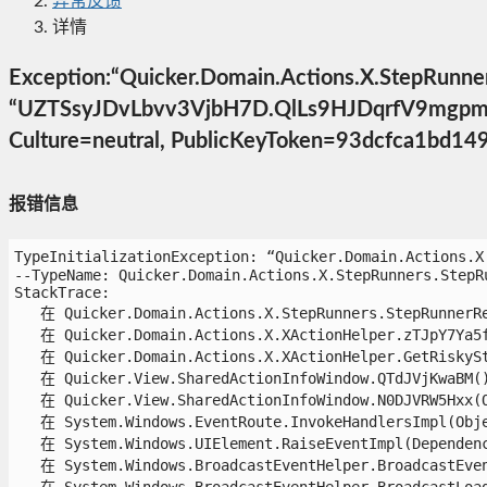
异常反馈
详情
Exception:“Quicker.Domain.Actions.X.St
“UZTSsyJDvLbvv3VjbH7D.QlLs9HJDqrf
Culture=neutral, PublicKeyToken=9
报错信息
TypeInitializationException: “Quicker.Domain.Actio
--TypeName: Quicker.Domain.Actions.X.StepRunners.StepRu
StackTrace:

   在 Quicker.Domain.Actions.X.StepRunners.StepRunnerReg
   在 Quicker.Domain.Actions.X.XActionHelper.zTJpY7Ya5fK
   在 Quicker.Domain.Actions.X.XActionHelper.GetRiskySte
   在 Quicker.View.SharedActionInfoWindow.QTdJVjKwaBM()
   在 Quicker.View.SharedActionInfoWindow.N0DJVRW5Hxx(Ob
   在 System.Windows.EventRoute.InvokeHandlersImpl(Objec
   在 System.Windows.UIElement.RaiseEventImpl(Dependency
   在 System.Windows.BroadcastEventHelper.BroadcastEvent
   在 System.Windows.BroadcastEventHelper.BroadcastLoade