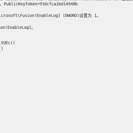
 PublicKeyToken=93dcfca1bd14948b

ft\Fusion!EnableLog] (DWORD)设置为 1。

EnableLog]。

UEc()


