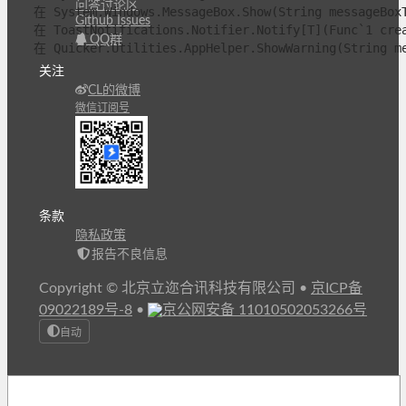
问答讨论区
Github Issues
QQ群
关注
CL的微博
微信订阅号
条款
隐私政策
报告不良信息
Copyright © 北京立迩合讯科技有限公司
•
京ICP备
09022189号-8
•
京公网安备 11010502053266号
自动