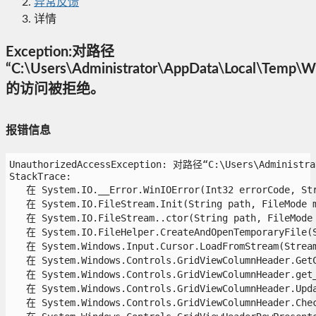
异常反馈
详情
Exception:对路径
“C:\Users\Administrator\AppData\Local\Temp\
的访问被拒绝。
报错信息
UnauthorizedAccessException: 对路径“C:\Users\Administr
StackTrace:

   在 System.IO.__Error.WinIOError(Int32 errorCode, Stri
   在 System.IO.FileStream.Init(String path, FileMode m
   在 System.IO.FileStream..ctor(String path, FileMode 
   在 System.IO.FileHelper.CreateAndOpenTemporaryFile(S
   在 System.Windows.Input.Cursor.LoadFromStream(Stream 
   在 System.Windows.Controls.GridViewColumnHeader.GetCu
   在 System.Windows.Controls.GridViewColumnHeader.get_S
   在 System.Windows.Controls.GridViewColumnHeader.Updat
   在 System.Windows.Controls.GridViewColumnHeader.Check