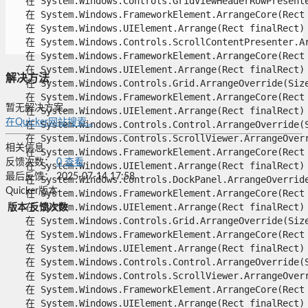
   在 System.Windows.Controls.GridViewHeaderRowPresenter
   在 System.Windows.FrameworkElement.ArrangeCore(Rect f
   在 System.Windows.UIElement.Arrange(Rect finalRect)

   在 System.Windows.Controls.ScrollContentPresenter.Arr
   在 System.Windows.FrameworkElement.ArrangeCore(Rect f
   在 System.Windows.UIElement.Arrange(Rect finalRect)

解决方法
   在 System.Windows.Controls.Grid.ArrangeOverride(Size 
   在 System.Windows.FrameworkElement.ArrangeCore(Rect f
暂无解决方案。
   在 System.Windows.UIElement.Arrange(Rect finalRect)

在Quicker网站搜索...
   在 System.Windows.Controls.Control.ArrangeOverride(Si
   在 System.Windows.Controls.ScrollViewer.ArrangeOverri
相关信息
   在 System.Windows.FrameworkElement.ArrangeCore(Rect f
反馈次数：
0
查看
   在 System.Windows.UIElement.Arrange(Rect finalRect)

最后反馈：
2025-07-14 17:58
   在 System.Windows.Controls.DockPanel.ArrangeOverride(
Quicker版本
   在 System.Windows.FrameworkElement.ArrangeCore(Rect f
   在 System.Windows.UIElement.Arrange(Rect finalRect)

版本
反馈次数
   在 System.Windows.Controls.Grid.ArrangeOverride(Size 
   在 System.Windows.FrameworkElement.ArrangeCore(Rect f
   在 System.Windows.UIElement.Arrange(Rect finalRect)

   在 System.Windows.Controls.Control.ArrangeOverride(Si
   在 System.Windows.Controls.ScrollViewer.ArrangeOverri
   在 System.Windows.FrameworkElement.ArrangeCore(Rect f
   在 System.Windows.UIElement.Arrange(Rect finalRect)
