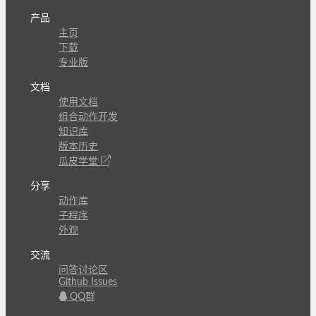
产品
主页
下载
专业版
文档
使用文档
组合动作开发
知识库
版本历史
瓜皮学堂
分享
动作库
子程序
外观
交流
问答讨论区
Github Issues
QQ群