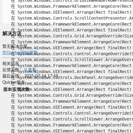
   在 System.Windows.Controls.GridViewHeaderRowPresenter
   在 System.Windows.FrameworkElement.ArrangeCore(Rect f
   在 System.Windows.UIElement.Arrange(Rect finalRect)

   在 System.Windows.Controls.ScrollContentPresenter.Arr
   在 System.Windows.FrameworkElement.ArrangeCore(Rect f
   在 System.Windows.UIElement.Arrange(Rect finalRect)

解决方法
   在 System.Windows.Controls.Grid.ArrangeOverride(Size 
   在 System.Windows.FrameworkElement.ArrangeCore(Rect f
暂无解决方案。
   在 System.Windows.UIElement.Arrange(Rect finalRect)

在Quicker网站搜索...
   在 System.Windows.Controls.Control.ArrangeOverride(Si
   在 System.Windows.Controls.ScrollViewer.ArrangeOverri
相关信息
   在 System.Windows.FrameworkElement.ArrangeCore(Rect f
反馈次数：
0
查看
   在 System.Windows.UIElement.Arrange(Rect finalRect)

最后反馈：
2025-07-14 17:59
   在 System.Windows.Controls.DockPanel.ArrangeOverride(
Quicker版本
   在 System.Windows.FrameworkElement.ArrangeCore(Rect f
   在 System.Windows.UIElement.Arrange(Rect finalRect)

版本
反馈次数
   在 System.Windows.Controls.Grid.ArrangeOverride(Size 
   在 System.Windows.FrameworkElement.ArrangeCore(Rect f
   在 System.Windows.UIElement.Arrange(Rect finalRect)

   在 System.Windows.Controls.Control.ArrangeOverride(Si
   在 System.Windows.Controls.ScrollViewer.ArrangeOverri
   在 System.Windows.FrameworkElement.ArrangeCore(Rect f
   在 System.Windows.UIElement.Arrange(Rect finalRect)
