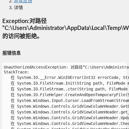
异常反馈
详情
Exception:对路径
“C:\Users\Administrator\AppData\Local\Temp\
的访问被拒绝。
报错信息
UnauthorizedAccessException: 对路径“C:\Users\Administr
StackTrace:

   在 System.IO.__Error.WinIOError(Int32 errorCode, Stri
   在 System.IO.FileStream.Init(String path, FileMode m
   在 System.IO.FileStream..ctor(String path, FileMode 
   在 System.IO.FileHelper.CreateAndOpenTemporaryFile(S
   在 System.Windows.Input.Cursor.LoadFromStream(Stream 
   在 System.Windows.Controls.GridViewColumnHeader.GetCu
   在 System.Windows.Controls.GridViewColumnHeader.get_S
   在 System.Windows.Controls.GridViewColumnHeader.Updat
   在 System.Windows.Controls.GridViewColumnHeader.Check