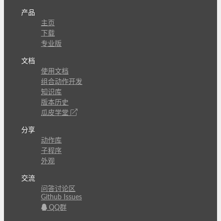
产品
主页
下载
专业版
文档
使用文档
组合动作开发
知识库
版本历史
瓜皮学堂
分享
动作库
子程序
外观
交流
问答讨论区
Github Issues
QQ群