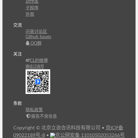
动作库
子程序
外观
交流
问答讨论区
Github Issues
QQ群
关注
CL的微博
微信订阅号
条款
隐私政策
报告不良信息
Copyright © 北京立迩合讯科技有限公司
•
京ICP备
09022189号-8
•
京公网安备 11010502053266号