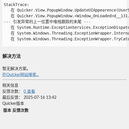
StackTrace:

   在 Quicker.View.PopupWindow.UpdateUIAppearence(UserSe
   在 Quicker.View.PopupWindow.<Window_OnLoaded>d__131.M
--- 引发异常的上一位置中堆栈跟踪的末尾 ---

   在 System.Runtime.ExceptionServices.ExceptionDispatch
   在 System.Windows.Threading.ExceptionWrapper.Interna
   在 System.Windows.Threading.ExceptionWrapper.TryCatch
解决方法
暂无解决方案。
在Quicker网站搜索...
相关信息
反馈次数：
0
查看
最后反馈：
2025-07-16 13:42
Quicker版本
版本
反馈次数