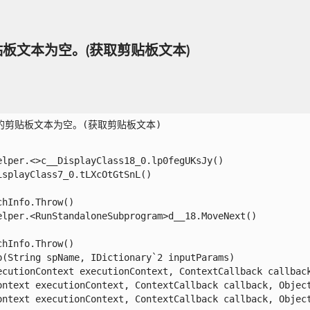
剪贴板文本为空。(获取剪贴板文本)
获得的剪贴板文本为空。(获取剪贴板文本)

per.<>c__DisplayClass18_0.lp0fegUKsJy()

playClass7_0.tLXcOtGtSnL()

Info.Throw()

per.<RunStandaloneSubprogram>d__18.MoveNext()

Info.Throw()

String spName, IDictionary`2 inputParams)

cutionContext executionContext, ContextCallback callback,
ntext executionContext, ContextCallback callback, Object 
ntext executionContext, ContextCallback callback, Object 