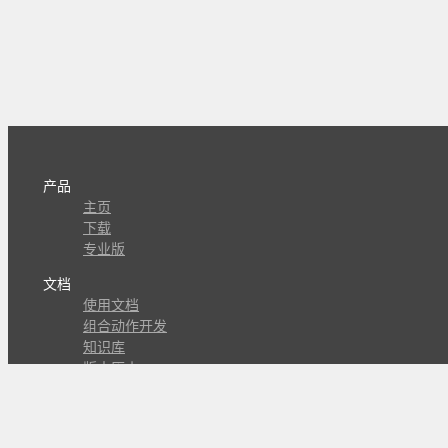
产品
主页
下载
专业版
文档
使用文档
组合动作开发
知识库
版本历史
瓜皮学堂
分享
动作库