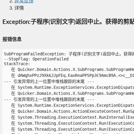
异常反馈
详情
Exception:子程序(识别文字)返回中止。获得的
报错信息
SubProgramFailedException: 子程序(识别文字)返回中止。
--StopFlag: OperationFailed

StackTrace:

   在 Quicker.Domain.Actions.X.SubPrograms.SubProgramHel
   在 dAWghxPPzJ9Xk6JJpFEq.EaxRnaPPSPp3C9AmcB9A.<>c__Dis
--- 引发异常的上一位置中堆栈跟踪的末尾 ---

   在 System.Runtime.ExceptionServices.ExceptionDispatch
   在 Quicker.Domain.Actions.X.SubPrograms.SubProgramHel
--- 引发异常的上一位置中堆栈跟踪的末尾 ---

   在 System.Runtime.ExceptionServices.ExceptionDispatch
   在 Quicker.Domain.Actions.ActionExecuteContext.RunSp(
   在 System.Threading.ExecutionContext.RunInternal(Exe
   在 System.Threading.ExecutionContext.Run(ExecutionCo
   在 System.Threading.ExecutionContext.Run(ExecutionCo