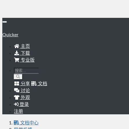
Quicker
主页
下载
专业版
分享
文档
讨论
外观
登录
注册
文档中心