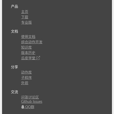
产品
主页
下载
专业版
文档
使用文档
组合动作开发
知识库
版本历史
瓜皮学堂
分享
动作库
子程序
外观
交流
问答讨论区
Github Issues
QQ群