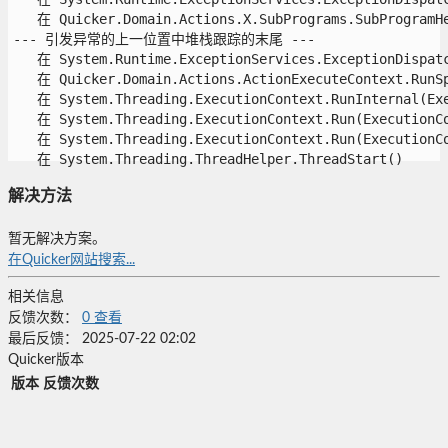
   在 Quicker.Domain.Actions.X.SubPrograms.SubProgramHel
--- 引发异常的上一位置中堆栈跟踪的末尾 ---

   在 System.Runtime.ExceptionServices.ExceptionDispatch
   在 Quicker.Domain.Actions.ActionExecuteContext.RunSp(
   在 System.Threading.ExecutionContext.RunInternal(Exe
   在 System.Threading.ExecutionContext.Run(ExecutionCo
   在 System.Threading.ExecutionContext.Run(ExecutionCo
   在 System.Threading.ThreadHelper.ThreadStart()

解决方法
暂无解决方案。
在Quicker网站搜索...
相关信息
反馈次数：
0
查看
最后反馈：
2025-07-22 02:02
Quicker版本
版本
反馈次数