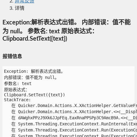
异常反馈
详情
Exception:解析表达式出错。 内部错误：值不能
为 null。 参数名: text 原始表达式：
Clipboard.SetText({text})
报错信息
Exception: 解析表达式出错。

内部错误：值不能为 null。

参数名: text

原始表达式：

Clipboard.SetText({text})

StackTrace:

   在 Quicker.Domain.Actions.X.XActionHelper.GetValueFr
   在 Quicker.Domain.Actions.X.XActionHelper.<>c__Displa
   在 dAWghxPPzJ9Xk6JJpFEq.EaxRnaPPSPp3C9AmcB9A.<>c__Dis
   在 System.Threading.ExecutionContext.RunInternal(Exe
   在 System.Threading.ExecutionContext.Run(ExecutionCo
   在 System.Threading.ExecutionContext.Run(ExecutionCo