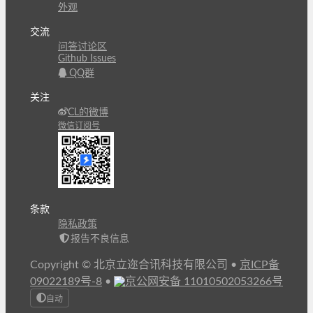
外观
交流
问答讨论区
Github Issues
QQ群
关注
CL的微博
微信订阅号
条款
隐私政策
报告不良信息
Copyright © 北京立迩合讯科技有限公司
•
京ICP备
09022189号-8
•
京公网安备 11010502053266号
自动