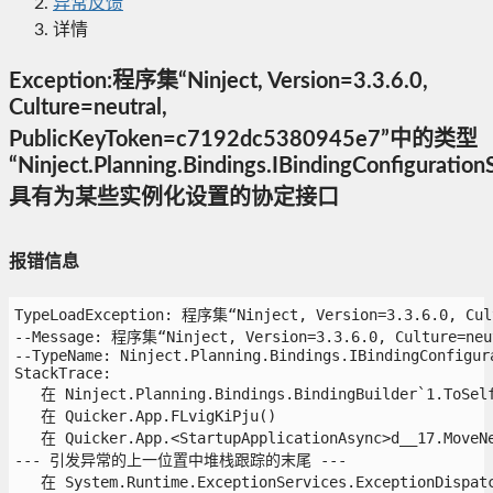
异常反馈
详情
Exception:程序集“Ninject, Version=3.3.6.0,
Culture=neutral,
PublicKeyToken=c7192dc5380945e7”中的类型
“Ninject.Planning.Bindings.IBindingConfiguration
具有为某些实例化设置的协定接口
报错信息
TypeLoadException: 程序集“Ninject, Version=3.3.6.0, C
--Message: 程序集“Ninject, Version=3.3.6.0, Culture=n
--TypeName: Ninject.Planning.Bindings.IBindingConfigura
StackTrace:

   在 Ninject.Planning.Bindings.BindingBuilder`1.ToSelf(
   在 Quicker.App.FLvigKiPju()

   在 Quicker.App.<StartupApplicationAsync>d__17.MoveNex
--- 引发异常的上一位置中堆栈跟踪的末尾 ---

   在 System.Runtime.ExceptionServices.ExceptionDispatch