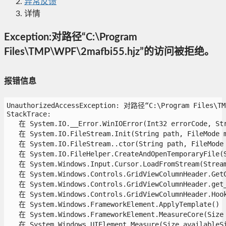
异常反馈
详情
Exception:对路径“C:\Program
Files\TMP\WPF\2mafbi55.hjz”的访问被拒绝。
报错信息
UnauthorizedAccessException: 对路径“C:\Program Files\
StackTrace:

   在 System.IO.__Error.WinIOError(Int32 errorCode, Stri
   在 System.IO.FileStream.Init(String path, FileMode m
   在 System.IO.FileStream..ctor(String path, FileMode 
   在 System.IO.FileHelper.CreateAndOpenTemporaryFile(S
   在 System.Windows.Input.Cursor.LoadFromStream(Stream 
   在 System.Windows.Controls.GridViewColumnHeader.GetCu
   在 System.Windows.Controls.GridViewColumnHeader.get_S
   在 System.Windows.Controls.GridViewColumnHeader.Hooku
   在 System.Windows.FrameworkElement.ApplyTemplate()

   在 System.Windows.FrameworkElement.MeasureCore(Size a
   在 System.Windows.UIElement.Measure(Size availableSiz