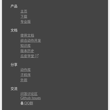
产品
主页
下载
专业版
文档
使用文档
组合动作开发
知识库
版本历史
瓜皮学堂
分享
动作库
子程序
外观
交流
问答讨论区
Github Issues
QQ群