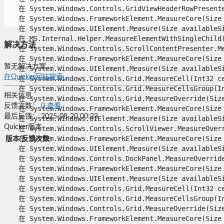
   在 System.Windows.Controls.GridViewHeaderRowPresenter
   在 System.Windows.FrameworkElement.MeasureCore(Size a
   在 System.Windows.UIElement.Measure(Size availableSiz
   在 MS.Internal.Helper.MeasureElementWithSingleChild(U
解决方法
   在 System.Windows.Controls.ScrollContentPresenter.Mea
   在 System.Windows.FrameworkElement.MeasureCore(Size a
暂无解决方案。
   在 System.Windows.UIElement.Measure(Size availableSiz
在Quicker网站搜索...
   在 System.Windows.Controls.Grid.MeasureCell(Int32 cel
   在 System.Windows.Controls.Grid.MeasureCellsGroup(In
相关信息
   在 System.Windows.Controls.Grid.MeasureOverride(Size 
反馈次数：
0
查看
   在 System.Windows.FrameworkElement.MeasureCore(Size a
最后反馈：
2025-08-20 00:23
   在 System.Windows.UIElement.Measure(Size availableSiz
Quicker版本
   在 System.Windows.Controls.ScrollViewer.MeasureOverri
   在 System.Windows.FrameworkElement.MeasureCore(Size a
版本
反馈次数
   在 System.Windows.UIElement.Measure(Size availableSiz
   在 System.Windows.Controls.DockPanel.MeasureOverride(
   在 System.Windows.FrameworkElement.MeasureCore(Size a
   在 System.Windows.UIElement.Measure(Size availableSiz
   在 System.Windows.Controls.Grid.MeasureCell(Int32 cel
   在 System.Windows.Controls.Grid.MeasureCellsGroup(In
   在 System.Windows.Controls.Grid.MeasureOverride(Size 
   在 System.Windows.FrameworkElement.MeasureCore(Size a