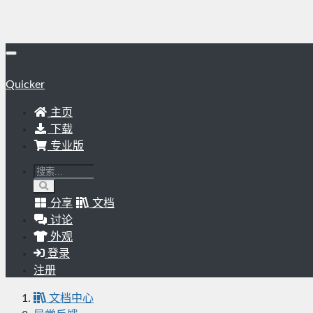
Quicker
主页
下载
专业版
分享
文档
讨论
外观
登录
注册
文档中心