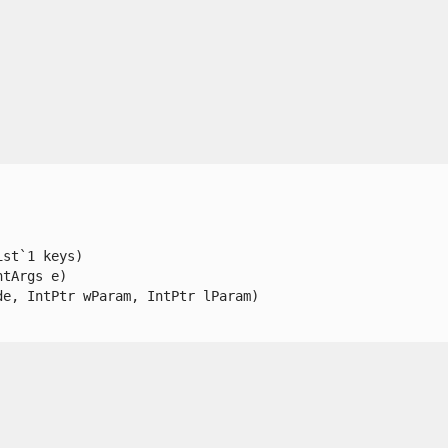
t`1 keys)

Args e)

, IntPtr wParam, IntPtr lParam)
