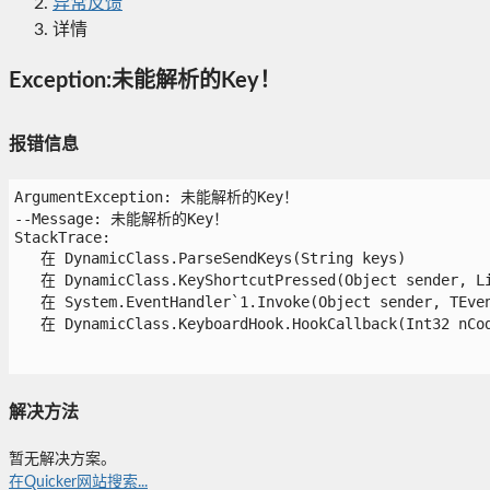
异常反馈
详情
Exception:未能解析的Key！
报错信息
ArgumentException: 未能解析的Key！

--Message: 未能解析的Key！

StackTrace:

   在 DynamicClass.ParseSendKeys(String keys)

   在 DynamicClass.KeyShortcutPressed(Object sender, Lis
   在 System.EventHandler`1.Invoke(Object sender, TEvent
   在 DynamicClass.KeyboardHook.HookCallback(Int32 nCode
解决方法
暂无解决方案。
在Quicker网站搜索...