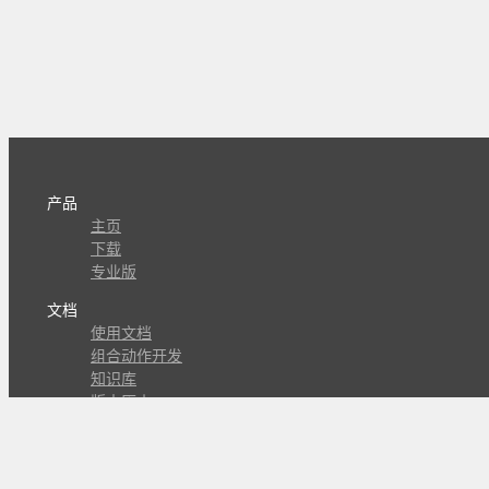
产品
主页
下载
专业版
文档
使用文档
组合动作开发
知识库
版本历史
瓜皮学堂
分享
动作库