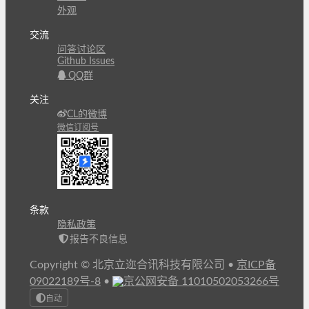
外观
交流
问答讨论区
Github Issues
QQ群
关注
CL的微博
微信订阅号
条款
隐私政策
报告不良信息
Copyright © 北京立迩合讯科技有限公司
•
京ICP备
09022189号-8
•
京公网安备 11010502053266号
自动