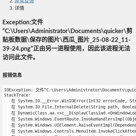
异常反馈
详情
Exception:文件
“C:\Users\Administrator\Documents\quicker\剪
贴板数据\保存的图片\西瓜_图片_25-08-22_11-
39-24.png”正由另一进程使用，因此该进程无法
访问此文件。
报错信息
IOException: 文件“C:\Users\Administrator\Docum
StackTrace:

   在 System.IO.__Error.WinIOError(Int32 errorCode, Stri
   在 System.IO.File.InternalDelete(String path, Boolean
   在 DynamicClass.aa.<>c__DisplayClass1ad.<OnWindowLoad
   在 System.Windows.EventRoute.InvokeHandlersImpl(Objec
   在 System.Windows.UIElement.RaiseEventImpl(Dependency
   在 System.Windows.Controls.MenuItem.InvokeClickAfterR