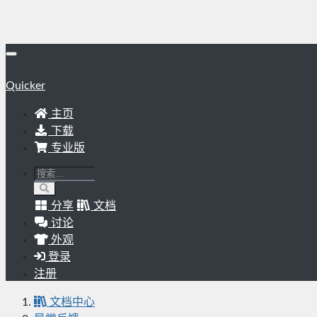
Quicker
主页
下载
专业版
分享
文档
讨论
外观
登录
注册
文档中心