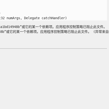


 numArgs, Delegate catchHandler)

en=93dcfca1bd14948b”或它的某一个依赖项。应用程序控制策略已阻止此文件。 (异常
ca1bd14948b”或它的某一个依赖项。应用程序控制策略已阻止此文件。 (异常来自 HRES