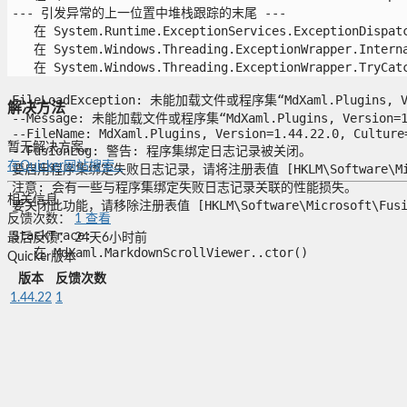
--- 引发异常的上一位置中堆栈跟踪的末尾 ---

   在 System.Runtime.ExceptionServices.ExceptionDispatch
   在 System.Windows.Threading.ExceptionWrapper.Interna
   在 System.Windows.Threading.ExceptionWrapper.TryCatch
FileLoadException: 未能加载文件或程序集“MdXaml.Plugins, 
解决方法
--Message: 未能加载文件或程序集“MdXaml.Plugins, Version=
--FileName: MdXaml.Plugins, Version=1.44.22.0, Culture=
暂无解决方案。
--FusionLog: 警告: 程序集绑定日志记录被关闭。

在Quicker网站搜索...
要启用程序集绑定失败日志记录，请将注册表值 [HKLM\Software\Microso
注意: 会有一些与程序集绑定失败日志记录关联的性能损失。

相关信息
要关闭此功能，请移除注册表值 [HKLM\Software\Microsoft\Fusion!
反馈次数：
1
查看
StackTrace:

最后反馈：
24天6小时前
   在 MdXaml.MarkdownScrollViewer..ctor()

Quicker版本
版本
反馈次数
1.44.22
1