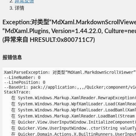
异常反馈
详情
Exception:对类型“MdXaml.Markdown
“MdXaml.Plugins, Version=1.44.22.0, 
(异常来自 HRESULT:0x800711C7)
报错信息
XamlParseException: 对类型“MdXaml.MarkdownScro
--LineNumber: 0

--LinePosition: 0

--BaseUri: pack://application:,,,/Quicker;component/vie
StackTrace:

   在 System.Windows.Markup.XamlReader.RewrapException(E
   在 System.Windows.Markup.WpfXamlLoader.Load(XamlRead
   在 System.Windows.Markup.WpfXamlLoader.LoadBaml(Xaml
   在 System.Windows.Markup.XamlReader.LoadBaml(Stream 
   在 Quicker.View.UserInputWindow.InitializeComponent()
   在 Quicker.View.UserInputWindow..ctor(String valueTy
   在 Quicker.Domain.Actions.X.BuiltinRunners.UserInput