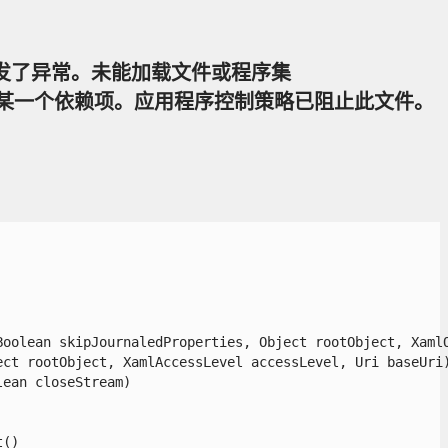
的调用时引发了异常。未能加载文件或程序集
ca1bd14948b”或它的某一个依赖项。应用程序控制策略已阻止此文件。
olean skipJournaledProperties, Object rootObject, XamlOb
t rootObject, XamlAccessLevel accessLevel, Uri baseUri)
an closeStream)

)
