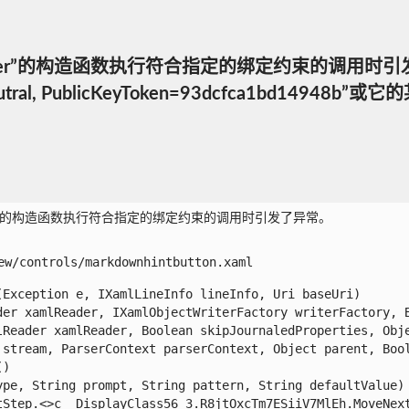
ScrollViewer”的构造函数执行符合指定的绑定约束
Culture=neutral, PublicKeyToken=93dcf
llViewer”的构造函数执行符合指定的绑定约束的调用时引发了异常。

w/controls/markdownhintbutton.xaml

xception e, IXamlLineInfo lineInfo, Uri baseUri)

er xamlReader, IXamlObjectWriterFactory writerFactory, Bo
Reader xamlReader, Boolean skipJournaledProperties, Objec
stream, ParserContext parserContext, Object parent, Boole


pe, String prompt, String pattern, String defaultValue)

Step.<>c__DisplayClass56_3.R8jtOxcTm7ESiiV7MlEh.MoveNext(