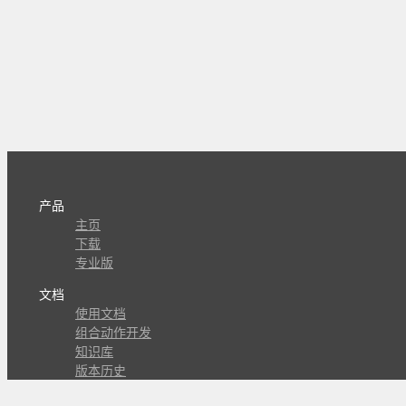
产品
主页
下载
专业版
文档
使用文档
组合动作开发
知识库
版本历史
瓜皮学堂