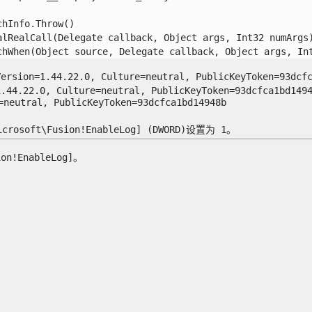
Info.Throw()

lRealCall(Delegate callback, Object args, Int32 numArgs)
When(Object source, Delegate callback, Object args, Int32
Version=1.44.22.0, Culture=neutral, PublicKeyTok
1.44.22.0, Culture=neutral, PublicKeyToken=93dcf
neutral, PublicKeyToken=93dcfca1bd14948b

ft\Fusion!EnableLog] (DWORD)设置为 1。

EnableLog]。
