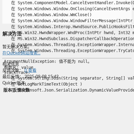
   在 System.ComponentModel.CancelEventHandler.Invoke(Ob
   在 System.Windows.Window.OnClosing(CancelEventArgs e)
   在 System.Windows.Window.WmClose()

   在 System.Windows.Window.WindowFilterMessage(IntPtr 
   在 System.Windows.Interop.HwndSource.PublicHooksFilt
   在 MS.Win32.HwndWrapper.WndProc(IntPtr hwnd, Int32 ms
解决方法
   在 MS.Win32.HwndSubclass.DispatcherCallbackOperation(
   在 System.Windows.Threading.ExceptionWrapper.Interna
暂无解决方案。
   在 System.Windows.Threading.ExceptionWrapper.TryCatch
在Quicker网站搜索...
ArgumentNullException: 值不能为 null。

相关信息
参数名: value

反馈次数：
0
查看
StackTrace:

最后反馈：
2025-09-08 15:42
   在 System.String.Join(String separator, String[] valu
Quicker版本
   在 GetLogMarkTimeText(Object )

   在 Newtonsoft.Json.Serialization.DynamicValueProvider
版本
反馈次数