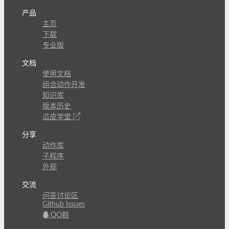
产品
主页
下载
专业版
文档
使用文档
组合动作开发
知识库
版本历史
瓜皮学堂
分享
动作库
子程序
外观
交流
问答讨论区
Github Issues
QQ群