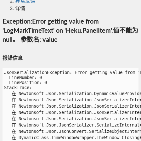
异常反馈
详情
Exception:Error getting value from
'LogMarkTimeText' on 'Heku.PanelItem'.值不能为
null。 参数名: value
报错信息
JsonSerializationException: Error getting value from 'L
--LineNumber: 0

--LinePosition: 0

StackTrace:

   在 Newtonsoft.Json.Serialization.DynamicValueProvider
   在 Newtonsoft.Json.Serialization.JsonSerializerInter
   在 Newtonsoft.Json.Serialization.JsonSerializerInter
   在 Newtonsoft.Json.Serialization.JsonSerializerInter
   在 Newtonsoft.Json.Serialization.JsonSerializerInter
   在 Newtonsoft.Json.JsonSerializer.SerializeInternal(J
   在 Newtonsoft.Json.JsonConvert.SerializeObjectIntern
   在 DynamicClass.TimeWindowWrapper.TheWindow_Closing(O