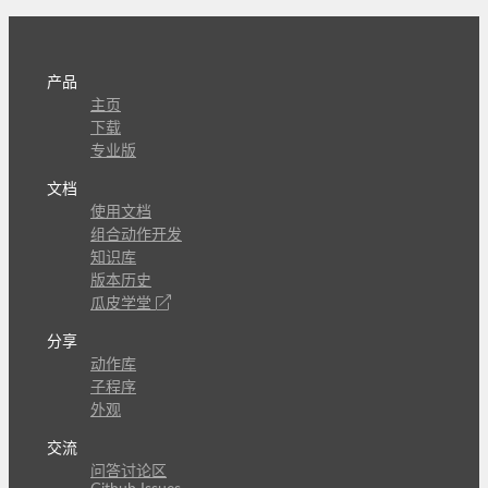
产品
主页
下载
专业版
文档
使用文档
组合动作开发
知识库
版本历史
瓜皮学堂
分享
动作库
子程序
外观
交流
问答讨论区