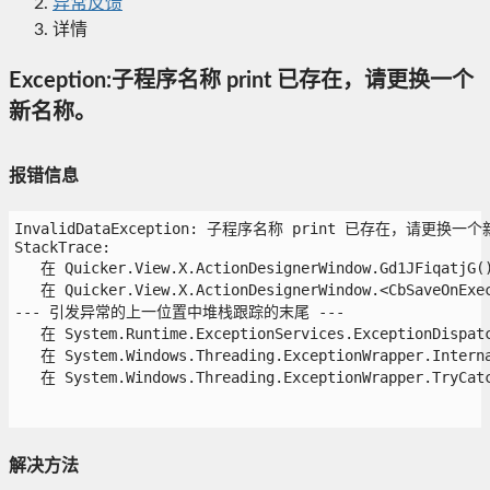
异常反馈
详情
Exception:子程序名称 print 已存在，请更换一个
新名称。
报错信息
InvalidDataException: 子程序名称 print 已存在，请更换一个新
StackTrace:

   在 Quicker.View.X.ActionDesignerWindow.Gd1JFiqatjG()
   在 Quicker.View.X.ActionDesignerWindow.<CbSaveOnExecu
--- 引发异常的上一位置中堆栈跟踪的末尾 ---

   在 System.Runtime.ExceptionServices.ExceptionDispatch
   在 System.Windows.Threading.ExceptionWrapper.Interna
   在 System.Windows.Threading.ExceptionWrapper.TryCatch
解决方法