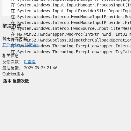
   在 System.Windows.Input.InputManager.ProcessInput(Inp
   在 System.Windows.Input.InputProviderSite.ReportInput
   在 System.Windows.Interop.HwndMouseInputProvider.Rep
   在 System.Windows.Interop.HwndMouseInputProvider.Fil
解决方法
   在 System.Windows.Interop.HwndSource.InputFilterMess
   在 MS.Win32.HwndWrapper.WndProc(IntPtr hwnd, Int32 ms
暂无解决方案。
   在 MS.Win32.HwndSubclass.DispatcherCallbackOperation(
在Quicker网站搜索...
   在 System.Windows.Threading.ExceptionWrapper.Interna
   在 System.Windows.Threading.ExceptionWrapper.TryCatch
相关信息
反馈次数：
0
查看
最后反馈：
2025-09-25 21:46
Quicker版本
版本
反馈次数