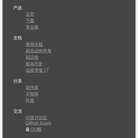
产品
主页
下载
专业版
文档
使用文档
组合动作开发
知识库
版本历史
瓜皮学堂
分享
动作库
子程序
外观
交流
问答讨论区
Github Issues
QQ群