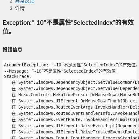
异常反馈
详情
Exception:“-10”不是属性“SelectedIndex”的有效
值。
报错信息
ArgumentException: “-10”不是属性“SelectedIndex”的有效值。
--Message: “-10”不是属性“SelectedIndex”的有效值。

StackTrace:

   在 System.Windows.DependencyObject.SetValueCommon(De
   在 System.Windows.DependencyObject.SetValue(Dependenc
   在 Heku.Controls.HekuTimePicker.OnMouseDown(MouseButt
   在 System.Windows.UIElement.OnMouseDownThunk(Object s
   在 System.Windows.RoutedEventArgs.InvokeHandler(Deleg
   在 System.Windows.RoutedEventHandlerInfo.InvokeHandle
   在 System.Windows.EventRoute.InvokeHandlersImpl(Objec
   在 System.Windows.UIElement.RaiseEventImpl(Dependency
   在 System.Windows.UIElement.RaiseTrustedEvent(RoutedE
   在 System.Windows.Input.InputManager.ProcessStagingAr