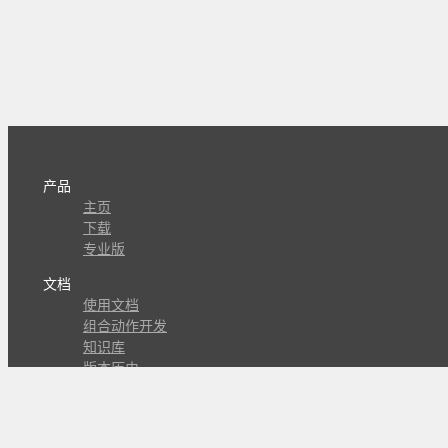
产品
主页
下载
专业版
文档
使用文档
组合动作开发
知识库
版本历史
瓜皮学堂
分享
动作库