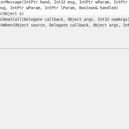
erMessage(IntPtr hwnd, Int32 msg, IntPtr wParam, IntPtr l
g, IntPtr wParam, IntPtr lParam, Boolean& handled)

Object o)

lRealCall(Delegate callback, Object args, Int32 numArgs)
When(Object source, Delegate callback, Object args, Int32