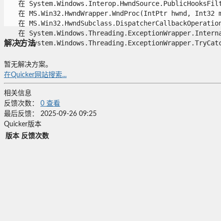
   在 System.Windows.Interop.HwndSource.PublicHooksFilt
   在 MS.Win32.HwndWrapper.WndProc(IntPtr hwnd, Int32 ms
   在 MS.Win32.HwndSubclass.DispatcherCallbackOperation(
   在 System.Windows.Threading.ExceptionWrapper.Interna
   在 System.Windows.Threading.ExceptionWrapper.TryCatch
解决方法
暂无解决方案。
在Quicker网站搜索...
相关信息
反馈次数：
0
查看
最后反馈：
2025-09-26 09:25
Quicker版本
版本
反馈次数