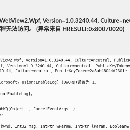
ew2.Wpf, Version=1.0.3240.44, Culture=neu
。 (异常来自 HRESULT:0x80070020)
bView2.Wpf, Version=1.0.3240.44, Culture=neutral
pf, Version=1.0.3240.44, Culture=neutral, Public
0.44, Culture=neutral, PublicKeyToken=2a8ab48044d2601e

ft\Fusion!EnableLog] (DWORD)设置为 1。

EnableLog]。

KQ(Object  , CancelEventArgs  )



hwnd, Int32 msg, IntPtr wParam, IntPtr lParam, Boolean& h