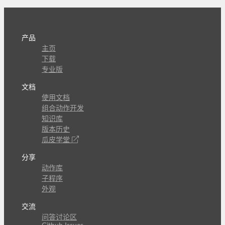
产品
主页
下载
专业版
文档
使用文档
组合动作开发
知识库
版本历史
瓜皮学堂
分享
动作库
子程序
外观
交流
问答讨论区