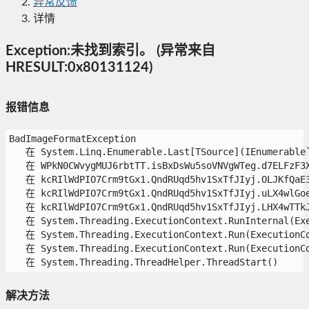
异常反馈
详情
Exception:未找到索引。 (异常来自
HRESULT:0x80131124)
报错信息
BadImageFormatException

   在 System.Linq.Enumerable.Last[TSource](IEnumerable`1
   在 WPkN0CWvygMUJ6rbtTT.isBxDsWu5soVNVgWTeg.d7ELFzF3XA
   在 kcRIlWdPIO7Crm9tGx1.QndRUqd5hv1SxTfJIyj.OLJKfQaE3L
   在 kcRIlWdPIO7Crm9tGx1.QndRUqd5hv1SxTfJIyj.uLX4wlGoeu
   在 kcRIlWdPIO7Crm9tGx1.QndRUqd5hv1SxTfJIyj.LHX4wTTkJo
   在 System.Threading.ExecutionContext.RunInternal(Exe
   在 System.Threading.ExecutionContext.Run(ExecutionCo
   在 System.Threading.ExecutionContext.Run(ExecutionCo
   在 System.Threading.ThreadHelper.ThreadStart() 
解决方法