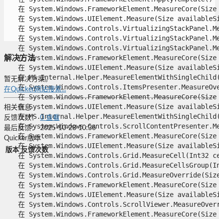
   在 System.Windows.FrameworkElement.MeasureCore(Size a
   在 System.Windows.UIElement.Measure(Size availableSiz
   在 System.Windows.Controls.VirtualizingStackPanel.Me
   在 System.Windows.Controls.VirtualizingStackPanel.Me
   在 System.Windows.Controls.VirtualizingStackPanel.Mea
   在 System.Windows.FrameworkElement.MeasureCore(Size a
解决方法
   在 System.Windows.UIElement.Measure(Size availableSiz
   在 MS.Internal.Helper.MeasureElementWithSingleChild(U
暂无解决方案。
   在 System.Windows.Controls.ItemsPresenter.MeasureOver
在Quicker网站搜索...
   在 System.Windows.FrameworkElement.MeasureCore(Size a
   在 System.Windows.UIElement.Measure(Size availableSiz
相关信息
   在 MS.Internal.Helper.MeasureElementWithSingleChild(U
反馈次数：
0
查看
   在 System.Windows.Controls.ScrollContentPresenter.Mea
最后反馈：
2025-10-28 10:36
   在 System.Windows.FrameworkElement.MeasureCore(Size a
Quicker版本
   在 System.Windows.UIElement.Measure(Size availableSiz
版本
反馈次数
   在 System.Windows.Controls.Grid.MeasureCell(Int32 cel
   在 System.Windows.Controls.Grid.MeasureCellsGroup(In
   在 System.Windows.Controls.Grid.MeasureOverride(Size 
   在 System.Windows.FrameworkElement.MeasureCore(Size a
   在 System.Windows.UIElement.Measure(Size availableSiz
   在 System.Windows.Controls.ScrollViewer.MeasureOverri
   在 System.Windows.FrameworkElement.MeasureCore(Size a