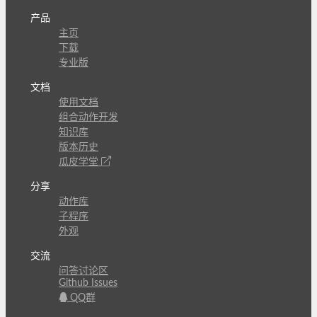
产品
主页
下载
专业版
文档
使用文档
组合动作开发
知识库
版本历史
瓜皮学堂
分享
动作库
子程序
外观
交流
问答讨论区
Github Issues
QQ群