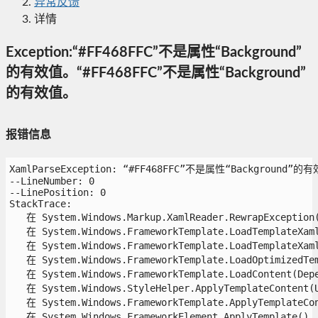
异常反馈
详情
Exception:“#FF468FFC”不是属性“Background”
的有效值。“#FF468FFC”不是属性“Background”
的有效值。
报错信息
XamlParseException: “#FF468FFC”不是属性“Background”的有
--LineNumber: 0

--LinePosition: 0

StackTrace:

   在 System.Windows.Markup.XamlReader.RewrapException(E
   在 System.Windows.FrameworkTemplate.LoadTemplateXaml
   在 System.Windows.FrameworkTemplate.LoadTemplateXaml(
   在 System.Windows.FrameworkTemplate.LoadOptimizedTem
   在 System.Windows.FrameworkTemplate.LoadContent(Depen
   在 System.Windows.StyleHelper.ApplyTemplateContent(U
   在 System.Windows.FrameworkTemplate.ApplyTemplateCon
   在 System.Windows.FrameworkElement.ApplyTemplate()
