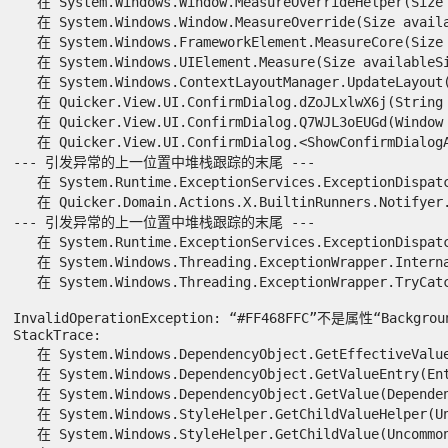
   在 System.Windows.Window.MeasureOverrideHelper(Size c
   在 System.Windows.Window.MeasureOverride(Size availab
   在 System.Windows.FrameworkElement.MeasureCore(Size a
   在 System.Windows.UIElement.Measure(Size availableSiz
   在 System.Windows.ContextLayoutManager.UpdateLayout()
   在 Quicker.View.UI.ConfirmDialog.dZoJLxlwX6j(String  
   在 Quicker.View.UI.ConfirmDialog.Q7WJL3oEUGd(Window 
   在 Quicker.View.UI.ConfirmDialog.<ShowConfirmDialogAs
--- 引发异常的上一位置中堆栈跟踪的末尾 ---

   在 System.Runtime.ExceptionServices.ExceptionDispatch
   在 Quicker.Domain.Actions.X.BuiltinRunners.Notifyer.
--- 引发异常的上一位置中堆栈跟踪的末尾 ---

   在 System.Runtime.ExceptionServices.ExceptionDispatch
   在 System.Windows.Threading.ExceptionWrapper.Interna
   在 System.Windows.Threading.ExceptionWrapper.TryCatch
InvalidOperationException: “#FF468FFC”不是属性“Backgro
StackTrace:

   在 System.Windows.DependencyObject.GetEffectiveValue
   在 System.Windows.DependencyObject.GetValueEntry(Ent
   在 System.Windows.DependencyObject.GetValue(Dependenc
   在 System.Windows.StyleHelper.GetChildValueHelper(Un
   在 System.Windows.StyleHelper.GetChildValue(Uncommon