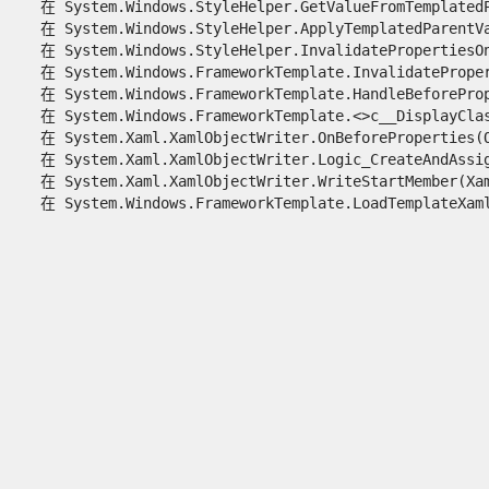
   在 System.Windows.StyleHelper.GetValueFromTemplatedP
   在 System.Windows.StyleHelper.ApplyTemplatedParentVa
   在 System.Windows.StyleHelper.InvalidatePropertiesOn
   在 System.Windows.FrameworkTemplate.InvalidateProper
   在 System.Windows.FrameworkTemplate.HandleBeforeProp
   在 System.Windows.FrameworkTemplate.<>c__DisplayClas
   在 System.Xaml.XamlObjectWriter.OnBeforeProperties(Ob
   在 System.Xaml.XamlObjectWriter.Logic_CreateAndAssign
   在 System.Xaml.XamlObjectWriter.WriteStartMember(Xaml
   在 System.Windows.FrameworkTemplate.LoadTemplateXaml(