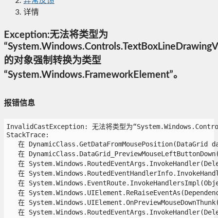
异常反馈
详情
Exception:无法将类型为
“System.Windows.Controls.TextBoxLineDrawingV
的对象强制转换为类型
“System.Windows.FrameworkElement”。
报错信息
InvalidCastException: 无法将类型为“System.Windows.Contro
StackTrace:

   在 DynamicClass.GetDataFromMousePosition(DataGrid dat
   在 DynamicClass.DataGrid_PreviewMouseLeftButtonDown(O
   在 System.Windows.RoutedEventArgs.InvokeHandler(Deleg
   在 System.Windows.RoutedEventHandlerInfo.InvokeHandle
   在 System.Windows.EventRoute.InvokeHandlersImpl(Objec
   在 System.Windows.UIElement.ReRaiseEventAs(Dependenc
   在 System.Windows.UIElement.OnPreviewMouseDownThunk(O
   在 System.Windows.RoutedEventArgs.InvokeHandler(Deleg