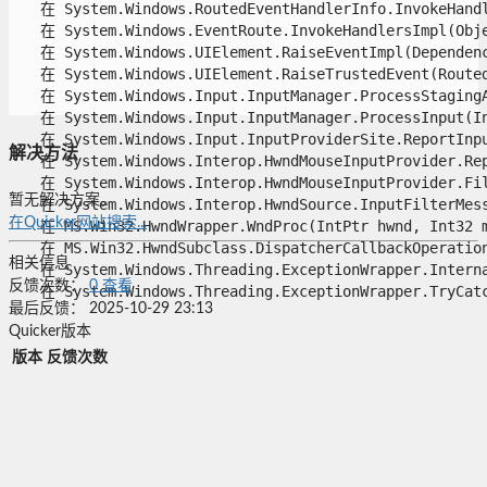
   在 System.Windows.RoutedEventHandlerInfo.InvokeHandle
   在 System.Windows.EventRoute.InvokeHandlersImpl(Objec
   在 System.Windows.UIElement.RaiseEventImpl(Dependency
   在 System.Windows.UIElement.RaiseTrustedEvent(RoutedE
   在 System.Windows.Input.InputManager.ProcessStagingAr
   在 System.Windows.Input.InputManager.ProcessInput(Inp
   在 System.Windows.Input.InputProviderSite.ReportInput
解决方法
   在 System.Windows.Interop.HwndMouseInputProvider.Rep
   在 System.Windows.Interop.HwndMouseInputProvider.Fil
暂无解决方案。
   在 System.Windows.Interop.HwndSource.InputFilterMess
在Quicker网站搜索...
   在 MS.Win32.HwndWrapper.WndProc(IntPtr hwnd, Int32 ms
   在 MS.Win32.HwndSubclass.DispatcherCallbackOperation(
相关信息
   在 System.Windows.Threading.ExceptionWrapper.Interna
反馈次数：
0
查看
   在 System.Windows.Threading.ExceptionWrapper.TryCatch
最后反馈：
2025-10-29 23:13
Quicker版本
版本
反馈次数