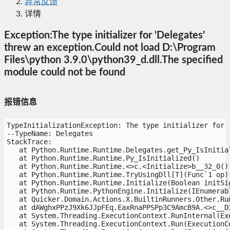
异常反馈
详情
Exception:The type initializer for 'Delegates'
threw an exception.Could not load D:\Program
Files\python 3.9.0\python39_d.dll.The specified
module could not be found
报错信息
TypeInitializationException: The type initializer for '
--TypeName: Delegates

StackTrace:

   at Python.Runtime.Runtime.Delegates.get_Py_IsInitiali
   at Python.Runtime.Runtime.Py_IsInitialized()

   at Python.Runtime.Runtime.<>c.<Initialize>b__32_0()

   at Python.Runtime.Runtime.TryUsingDll[T](Func`1 op)

   at Python.Runtime.Runtime.Initialize(Boolean initSigs
   at Python.Runtime.PythonEngine.Initialize(IEnumerabl
   at Quicker.Domain.Actions.X.BuiltinRunners.Other.Run
   at dAWghxPPzJ9Xk6JJpFEq.EaxRnaPPSPp3C9AmcB9A.<>c__Di
   at System.Threading.ExecutionContext.RunInternal(Exe
   at System.Threading.ExecutionContext.Run(ExecutionCo