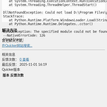
   at System.Threading.ExecutionContext.Run(ExecutionCo
   at System.Threading.ThreadHelper.ThreadStart()

DllNotFoundException: Could not load D:\Program Files\p
StackTrace:

   at Python.Runtime.Platform.WindowsLoader.Load(String 
   at Python.Runtime.Runtime.Delegates..cctor()

解决方法
Win32Exception: The specified module could not be found
--NativeErrorCode: 126

StackTrace:

暂无解决方案。
在Quicker网站搜索...
相关信息
反馈次数：
0
查看
最后反馈：
2025-11-01 16:19
Quicker版本
版本
反馈次数