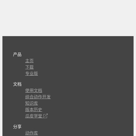
产品
主页
下载
专业版
文档
使用文档
组合动作开发
知识库
版本历史
瓜皮学堂
分享
动作库