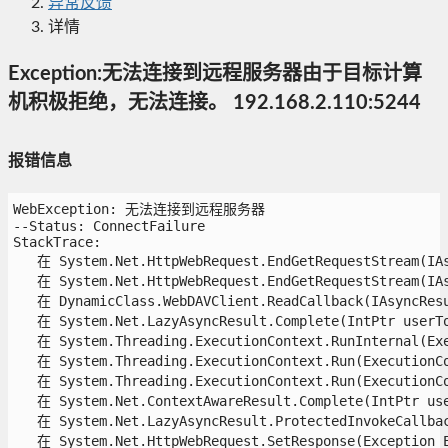
异常反馈
详情
Exception:无法连接到远程服务器由于目标计算
机积极拒绝，无法连接。 192.168.2.110:5244
报错信息
WebException: 无法连接到远程服务器

--Status: ConnectFailure

StackTrace:

   在 System.Net.HttpWebRequest.EndGetRequestStream(IAsy
   在 System.Net.HttpWebRequest.EndGetRequestStream(IAsy
   在 DynamicClass.WebDAVClient.ReadCallback(IAsyncResul
   在 System.Net.LazyAsyncResult.Complete(IntPtr userTok
   在 System.Threading.ExecutionContext.RunInternal(Exe
   在 System.Threading.ExecutionContext.Run(ExecutionCo
   在 System.Threading.ExecutionContext.Run(ExecutionCo
   在 System.Net.ContextAwareResult.Complete(IntPtr user
   在 System.Net.LazyAsyncResult.ProtectedInvokeCallback
   在 System.Net.HttpWebRequest.SetResponse(Exception E)