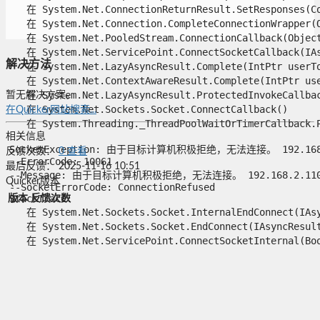
   在 System.Net.ConnectionReturnResult.SetResponses(Con
   在 System.Net.Connection.CompleteConnectionWrapper(Ob
   在 System.Net.PooledStream.ConnectionCallback(Object
   在 System.Net.ServicePoint.ConnectSocketCallback(IAsy
解决方法
   在 System.Net.LazyAsyncResult.Complete(IntPtr userTok
   在 System.Net.ContextAwareResult.Complete(IntPtr user
   在 System.Net.LazyAsyncResult.ProtectedInvokeCallback
暂无解决方案。
   在 System.Net.Sockets.Socket.ConnectCallback()

在Quicker网站搜索...
   在 System.Threading._ThreadPoolWaitOrTimerCallback.Pe
相关信息
SocketException: 由于目标计算机积极拒绝，无法连接。 192.168.2.
反馈次数：
0
查看
--ErrorCode: 10061

最后反馈：
2025-11-16 10:51
--Message: 由于目标计算机积极拒绝，无法连接。 192.168.2.110:5
Quicker版本
--SocketErrorCode: ConnectionRefused

StackTrace:

版本
反馈次数
   在 System.Net.Sockets.Socket.InternalEndConnect(IAsyn
   在 System.Net.Sockets.Socket.EndConnect(IAsyncResult 
   在 System.Net.ServicePoint.ConnectSocketInternal(Boo