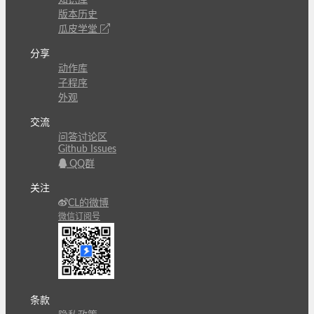
版本历史
瓜皮学堂
分享
动作库
子程序
外观
交流
问答讨论区
Github Issues
QQ群
关注
CL的微博
微信订阅号
条款