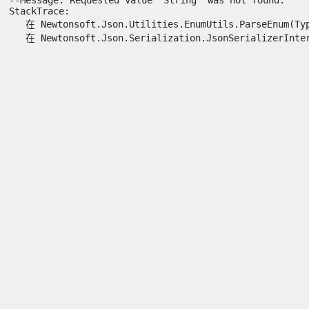
StackTrace:

   在 Newtonsoft.Json.Utilities.EnumUtils.ParseEnum(Typ
   在 Newtonsoft.Json.Serialization.JsonSerializerIntern