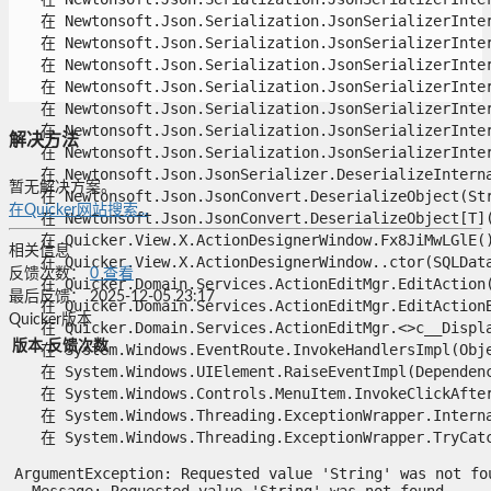
   在 Newtonsoft.Json.Serialization.JsonSerializerInter
   在 Newtonsoft.Json.Serialization.JsonSerializerInter
   在 Newtonsoft.Json.Serialization.JsonSerializerInter
   在 Newtonsoft.Json.Serialization.JsonSerializerInter
   在 Newtonsoft.Json.Serialization.JsonSerializerInter
   在 Newtonsoft.Json.Serialization.JsonSerializerInter
解决方法
   在 Newtonsoft.Json.Serialization.JsonSerializerInter
   在 Newtonsoft.Json.JsonSerializer.DeserializeInternal
暂无解决方案。
   在 Newtonsoft.Json.JsonConvert.DeserializeObject(Stri
在Quicker网站搜索...
   在 Newtonsoft.Json.JsonConvert.DeserializeObject[T](S
   在 Quicker.View.X.ActionDesignerWindow.Fx8JiMwLGlE()
相关信息
   在 Quicker.View.X.ActionDesignerWindow..ctor(SQLData
反馈次数：
0
查看
   在 Quicker.Domain.Services.ActionEditMgr.EditAction(
最后反馈：
2025-12-05 23:17
   在 Quicker.Domain.Services.ActionEditMgr.EditActionB
Quicker版本
   在 Quicker.Domain.Services.ActionEditMgr.<>c__Displa
版本
反馈次数
   在 System.Windows.EventRoute.InvokeHandlersImpl(Objec
   在 System.Windows.UIElement.RaiseEventImpl(Dependency
   在 System.Windows.Controls.MenuItem.InvokeClickAfterR
   在 System.Windows.Threading.ExceptionWrapper.Interna
   在 System.Windows.Threading.ExceptionWrapper.TryCatch
ArgumentException: Requested value 'String' was not foun
--Message: Requested value 'String' was not found.
