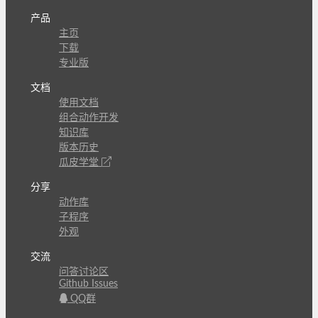
产品
主页
下载
专业版
文档
使用文档
组合动作开发
知识库
版本历史
瓜皮学堂
分享
动作库
子程序
外观
交流
问答讨论区
Github Issues
QQ群