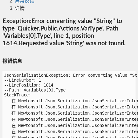
异常反馈
详情
Exception:Error converting value "String" to
type 'Quicker.Public.Actions.VarType'. Path
'Variables[0].Type', line 1, position
1614.Requested value 'String' was not found.
报错信息
JsonSerializationException: Error converting value "Str
--LineNumber: 1

--LinePosition: 1614

--Path: Variables[0].Type

StackTrace:

   在 Newtonsoft.Json.Serialization.JsonSerializerInter
   在 Newtonsoft.Json.Serialization.JsonSerializerInter
   在 Newtonsoft.Json.Serialization.JsonSerializerInter
   在 Newtonsoft.Json.Serialization.JsonSerializerInter
   在 Newtonsoft.Json.Serialization.JsonSerializerInter
   在 Newtonsoft.Json.Serialization.JsonSerializerInter
   在 Newtonsoft.Json.Serialization.JsonSerializerInter